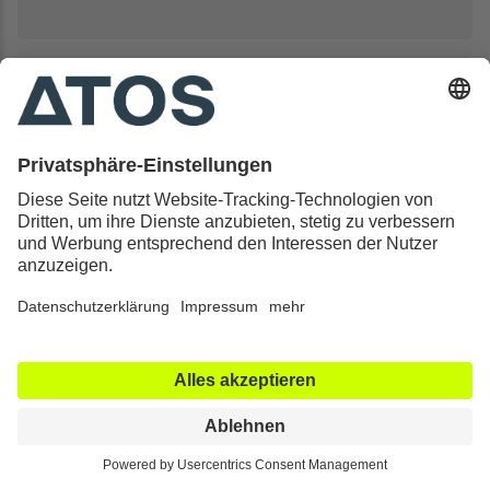
Priv.-Doz. Dr. med. habil.
Felix Porschke