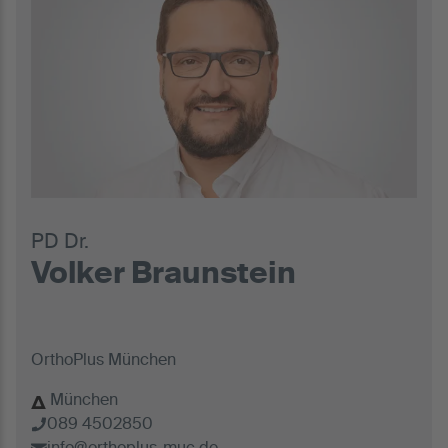
PD Dr.
Volker Braunstein
OrthoPlus München
München
089 4502850