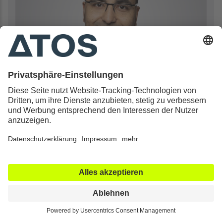
Prof. Dr. med.
Basem Ishak
Wirbelsäulenspezialist an der ATOS Klinik
Heidelberg
Zertifizierter Wirbelsäulenspezialist
(Deutschland/Europa)
06221-983-2750