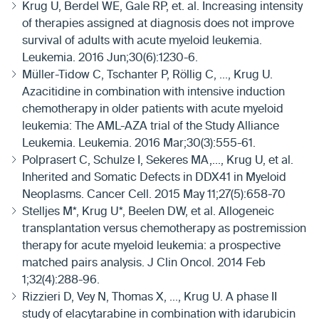
Krug U, Berdel WE, Gale RP, et. al. Increasing intensity
of therapies assigned at diagnosis does not improve
survival of adults with acute myeloid leukemia.
Leukemia. 2016 Jun;30(6):1230-6.
Müller-Tidow C, Tschanter P, Röllig C, ..., Krug U.
Azacitidine in combination with intensive induction
chemotherapy in older patients with acute myeloid
leukemia: The AML-AZA trial of the Study Alliance
Leukemia. Leukemia. 2016 Mar;30(3):555-61.
Polprasert C, Schulze I, Sekeres MA,..., Krug U, et al.
Inherited and Somatic Defects in DDX41 in Myeloid
Neoplasms. Cancer Cell. 2015 May 11;27(5):658-70
Stelljes M*, Krug U*, Beelen DW, et al. Allogeneic
transplantation versus chemotherapy as postremission
therapy for acute myeloid leukemia: a prospective
matched pairs analysis. J Clin Oncol. 2014 Feb
1;32(4):288-96.
Rizzieri D, Vey N, Thomas X, ..., Krug U. A phase II
study of elacytarabine in combination with idarubicin