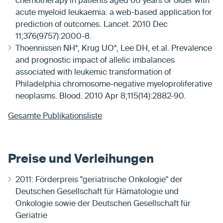
chemotherapy in patients aged 60 years or older with
acute myeloid leukaemia: a web-based application for
prediction of outcomes. Lancet. 2010 Dec
11;376(9757):2000-8.
Thoennissen NH*, Krug UO*, Lee DH, et al. Prevalence
and prognostic impact of allelic imbalances
associated with leukemic transformation of
Philadelphia chromosome-negative myeloproliferative
neoplasms. Blood. 2010 Apr 8;115(14):2882-90.
Gesamte Publikationsliste
Preise und Verleihungen
2011: Förderpreis "geriatrische Onkologie" der
Deutschen Gesellschaft für Hämatologie und
Onkologie sowie der Deutschen Gesellschaft für
Geriatrie