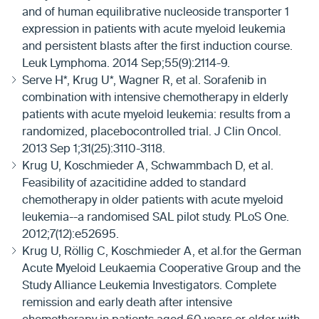
and of human equilibrative nucleoside transporter 1
expression in patients with acute myeloid leukemia
and persistent blasts after the first induction course.
Leuk Lymphoma. 2014 Sep;55(9):2114-9.
Serve H*, Krug U*, Wagner R, et al. Sorafenib in
combination with intensive chemotherapy in elderly
patients with acute myeloid leukemia: results from a
randomized, placebocontrolled trial. J Clin Oncol.
2013 Sep 1;31(25):3110-3118.
Krug U, Koschmieder A, Schwammbach D, et al.
Feasibility of azacitidine added to standard
chemotherapy in older patients with acute myeloid
leukemia--a randomised SAL pilot study. PLoS One.
2012;7(12):e52695.
Krug U, Röllig C, Koschmieder A, et al.for the German
Acute Myeloid Leukaemia Cooperative Group and the
Study Alliance Leukemia Investigators. Complete
remission and early death after intensive