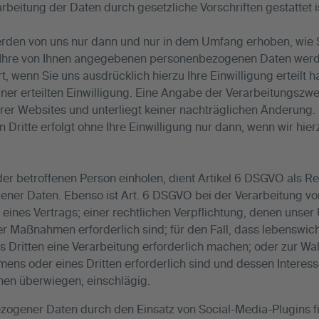
arbeitung der Daten durch gesetzliche Vorschriften gestattet i
en von uns nur dann und nur in dem Umfang erhoben, wie Sie
n. Ihre von Ihnen angegebenen personenbezogenen Daten wer
wenn Sie uns ausdrücklich hierzu Ihre Einwilligung erteilt h
iner erteilten Einwilligung. Eine Angabe der Verarbeitungszw
rer Websites und unterliegt keiner nachträglichen Änderung.
Dritte erfolgt ohne Ihre Einwilligung nur dann, wenn wir hierz
 der betroffenen Person einholen, dient Artikel 6 DSGVO als R
ener Daten. Ebenso ist Art. 6 DSGVO bei der Verarbeitung 
g eines Vertrags; einer rechtlichen Verpflichtung, denen unser
r Maßnahmen erforderlich sind; für den Fall, dass lebenswich
s Dritten eine Verarbeitung erforderlich machen; oder zur W
mens oder eines Dritten erforderlich sind und dessen Intere
nen überwiegen, einschlägig.
ogener Daten durch den Einsatz von Social-Media-Plugins fin