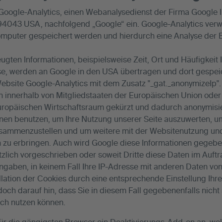
 Google-Analytics, einen Webanalysedienst der Firma Google 
94043 USA, nachfolgend „Google“ ein. Google-Analytics verw
Computer gespeichert werden und hierdurch eine Analyse der
ugten Informationen, beispielsweise Zeit, Ort und Häufigkei
sse, werden an Google in den USA übertragen und dort gespei
bsite Google-Analytics mit dem Zusatz "_gat._anonymizeIp". 
n innerhalb von Mitgliedstaaten der Europäischen Union oder
opäischen Wirtschaftsraum gekürzt und dadurch anonymisie
onen benutzen, um Ihre Nutzung unserer Seite auszuwerten, u
zusammenzustellen und um weitere mit der Websitenutzung und
 zu erbringen. Auch wird Google diese Informationen gegeben
tzlich vorgeschrieben oder soweit Dritte diese Daten im Auft
ngaben, in keinem Fall Ihre IP-Adresse mit anderen Daten vo
allation der Cookies durch eine entsprechende Einstellung Ih
doch darauf hin, dass Sie in diesem Fall gegebenenfalls nicht
ich nutzen können.