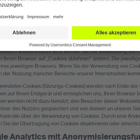
ten besuchen speichern wir möglicherweise Informationen au
 Dateien die von einem Internetserver an Ihren Browser übert
. Lediglich die Internet Protokoll Adresse wird hierbei gespe
ese Information die in den Cookies gespeichert wird erlaubt
eite automatisch wiederzuerkennen, wodurch Ihnen die Nutzun
Internetseiten auch besuchen ohne Cookies zu akzeptieren. 
 Besuch wiedererkannt wird können Sie die Verwendung von 
in Ihrem Browser auf „Cookies ablehnen“ ändern. Die jeweili
Ihres jeweiligen Browsers. Wenn Sie die Verwendung von Cook
n der Nutzung mancher Bereiche unserer Internetseiten kom
rwendeten Cookies (Sitzungs-Cookies) werden nach Ende der 
en auf Ihrem Endgerät und ermöglichen uns, Ihren Browser 
n werden nicht dazu benutzt, den Besucher dieser Webseite p
ner des Nutzers gespeichert und von diesem an unserer Seit
e Kontrolle über die Verwendung von Cookies. Durch eine Ände
n Sie die Übertragung von Cookies deaktivieren oder einschr
le Analytics mit Anonymisierungsfu