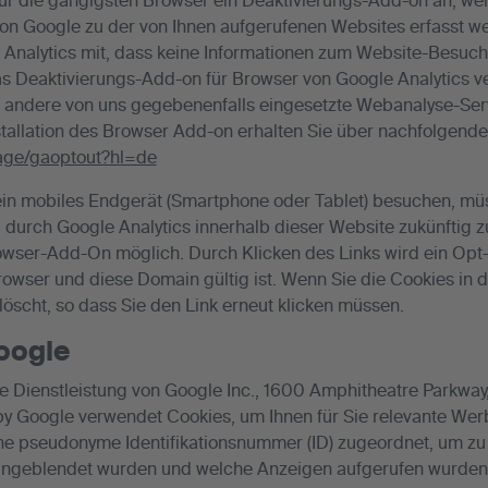
ür die gängigsten Browser ein Deaktivierungs-Add-on an, we
von Google zu der von Ihnen aufgerufenen Websites erfasst w
e Analytics mit, dass keine Informationen zum Website-Besuch
as Deaktivierungs-Add-on für Browser von Google Analytics ve
n andere von uns gegebenenfalls eingesetzte Webanalyse-Serv
stallation des Browser Add-on erhalten Sie über nachfolgende
page/gaoptout?hl=de
ein mobiles Endgerät (Smartphone oder Tablet) besuchen, müs
g durch Google Analytics innerhalb dieser Website zukünftig z
rowser-Add-On möglich. Durch Klicken des Links wird ein Opt
Browser und diese Domain gültig ist. Wenn Sie die Cookies in
scht, so dass Sie den Link erneut klicken müssen.
oogle
ne Dienstleistung von Google Inc., 1600 Amphitheatre Parkwa
by Google verwendet Cookies, um Ihnen für Sie relevante Wer
ne pseudonyme Identifikationsnummer (ID) zugeordnet, um zu
ingeblendet wurden und welche Anzeigen aufgerufen wurden.