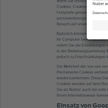
Wenn Sie unsere Internetsei
Cookies. Cookies sind kleine
Festplatte gespeichert werden
personenbezogenen Daten. Di
Besuch auf unserer Internets
Natürlich können Sie unsere 
Ihr Computer beim nächsten
indem Sie die Einstellungen 
in der Bedienungsanleitung 
jedoch zu Einschränkungen i
Die Mehrheit der von uns ve
Permanente Cookies verbleib
wiederzuerkennen. Diese Date
Cookies werden auf dem Rech
Sie als Nutzer auch die voll
Ihrem Internetbrowser könne
Einsatz von Goog