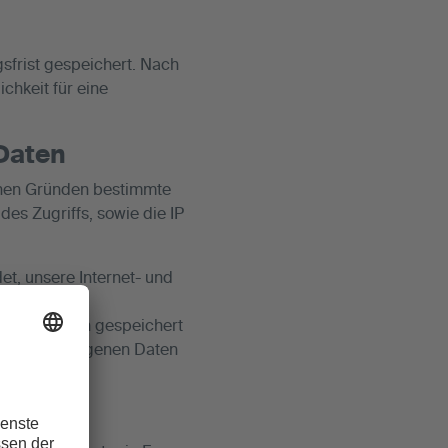
frist gespeichert. Nach
chkeit für eine
 Daten
schen Gründen bestimmte
es Zugriffs, sowie die IP
et, unsere Internet- und
ren Systemen gespeichert
personenbezogenen Daten