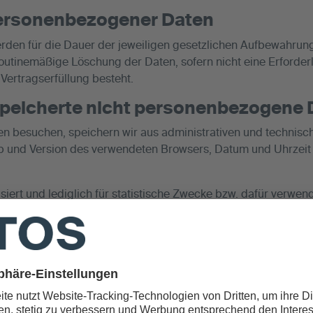
ersonenbezogener Daten
en für die Dauer der jeweiligen gesetzlichen Aufbewahrungs
 routinemäßige Löschung der Daten, sofern nicht eine Erforderli
Vertragserfüllung besteht.
peicherte nicht personenbezogene
ten besuchen, speichern wir aus administrativen und techni
yp und Version des verwendeten Browsers, Datum und Uhrzeit d
ert und lediglich für statistische Zwecke bzw. dafür verwend
werden - getrennt von personenbezogenen Daten - auf siche
llen Personen zugeordnet werden. Das bedeutet, dass Ihre 