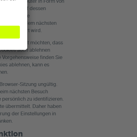
f Ihrem Computer in Form von
ragen und auf dessen
ichert – keine
 es, Sie bei dem nächsten
g erleichtert wird.
Wenn Sie nicht möchten, dass
Cookies auch ablehnen
ge Vorgehensweise finden Sie
ies ablehnen, kann es
men.
Browser-Sitzung ungültig.
beim nächsten Besuch
ersönlich zu identifizieren.
e übermittelt. Daher haben
rung der Einstellungen in
änken.
nktion