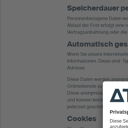
Speicherdauer p
Personenbezogene Daten werd
Ablauf der Frist erfolgt eine
Vertragsanbahnung oder die 
Automatisch ges
Wenn Sie unsere Internetsei
Informationen. Diese sind: T
Adresse.
Diese Daten werden anonymisi
Onlinedienste zu verbessern.
Diese anonymisierten Daten 
und können keinen individue
jederzeit geschützt bleiben.
Cookies