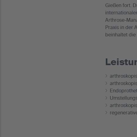
Gießen fort. D
international
Arthrose-Mana
Praxis in der 
beinhaltet die 
Leist
arthroskopi
arthroskopis
Endoprothet
Umstellungs
arthroskopi
regenerativ