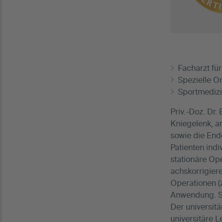
Facharzt fü
Spezielle O
Sportmediz
Priv.-Doz. Dr
Kniegelenk, a
sowie die Endo
Patienten indi
stationäre Op
achskorrigier
Operationen (
Anwendung. Se
Der universitä
universitäre L