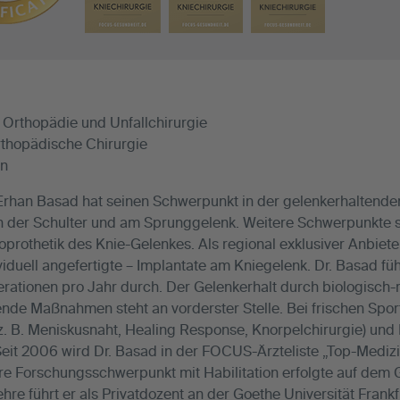
r Orthopädie und Unfallchirurgie
rthopädische Chirurgie
in
. Erhan Basad hat seinen Schwerpunkt in der gelenkerhaltend
n der Schulter und am Sprunggelenk. Weitere Schwerpunkte 
prothetik des Knie-Gelenkes. Als regional exklusiver Anbieter 
viduell angefertigte – Implantate am Kniegelenk. Dr. Basad f
erationen pro Jahr durch. Der Gelenkerhalt durch biologisch-
ende Maßnahmen steht an vorderster Stelle. Bei frischen Spo
z. B. Meniskusnaht, Healing Response, Knorpelchirurgie) und 
it 2006 wird Dr. Basad in der FOCUS-Ärzteliste „Top-Medizin
re Forschungsschwerpunkt mit Habilitation erfolgte auf dem G
ehre führt er als Privatdozent an der Goethe Universität Frank