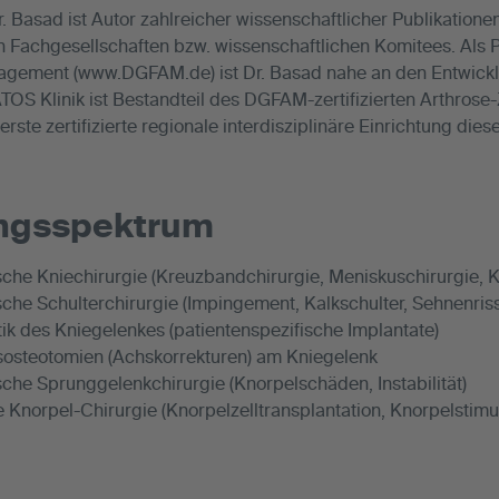
r. Basad ist Autor zahlreicher wissenschaftlicher Publikatione
en Fachgesellschaften bzw. wissenschaftlichen Komitees. Als 
gement (www.DGFAM.de) ist Dr. Basad nahe an den Entwicklu
ATOS Klinik ist Bestandteil des DGFAM-zertifizierten Arthros
erste zertifizierte regionale interdisziplinäre Einrichtung diese
ungsspektrum
sche Kniechirurgie (Kreuzbandchirurgie, Meniskuschirurgie, K
che Schulterchirurgie (Impingement, Kalkschulter, Sehnenrisse
ik des Kniegelenkes (patientenspezifische Implantate)
osteotomien (Achskorrekturen) am Kniegelenk
sche Sprunggelenkchirurgie (Knorpelschäden, Instabilität)
e Knorpel-Chirurgie (Knorpelzelltransplantation, Knorpelstim