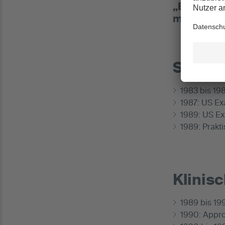
„Biologisc
mich an vo
Studi
1983 bis 19
1987: US Ex
1989: US Ex
1989: Prakti
Klinis
1989 bis 19
1990: Appro