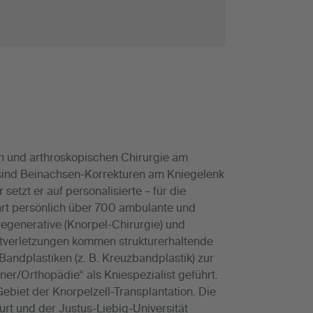
en und arthroskopischen Chirurgie am
sind Beinachsen-Korrekturen am Kniegelenk
setzt er auf personalisierte – für die
ührt persönlich über 700 ambulante und
regenerative (Knorpel-Chirurgie) und
rtverletzungen kommen strukturerhaltende
Bandplastiken (z. B. Kreuzbandplastik) zur
er/Orthopädie“ als Kniespezialist geführt.
ebiet der Knorpelzell-Transplantation. Die
furt und der Justus-Liebig-Universität