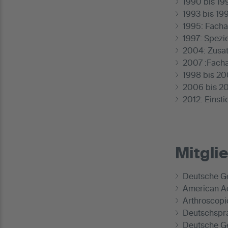
1990 bis 19
1993 bis 19
1995: Facha
1997: Spezi
2004: Zusa
2007 :Facha
1998 bis 20
2006 bis 20
2012: Einsti
Mitgli
Deutsche Ge
American A
Arthroscopi
Deutschspra
Deutsche Ge