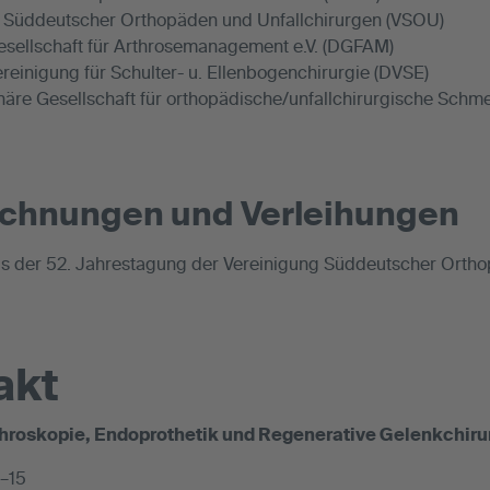
 Süddeutscher Orthopäden und Unfallchirurgen (VSOU)
sellschaft für Arthrosemanagement e.V. (DGFAM)
reinigung für Schulter- u. Ellenbogenchirurgie (DVSE)
inäre Gesellschaft für orthopädische/unfallchirurgische Schm
chnungen und Verleihungen
eis der 52. Jahrestagung der Vereinigung Süddeutscher Orth
akt
rthroskopie, Endoprothetik und Regenerative Gelenkchiru
9–15