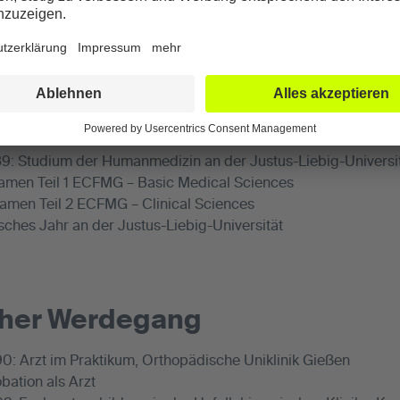
her Gelenkerhalt und individualisierte Lösung
rderster Stelle.“
um
89: Studium der Humanmedizin an der Justus-Liebig-Universi
amen Teil 1 ECFMG – Basic Medical Sciences
amen Teil 2 ECFMG – Clinical Sciences
sches Jahr an der Justus-Liebig-Universität
cher Werdegang
90: Arzt im Praktikum, Orthopädische Uniklinik Gießen
bation als Arzt