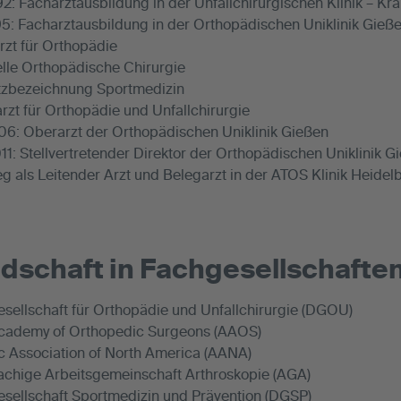
92: Facharztausbildung in der Unfallchirurgischen Klinik – Kr
95: Facharztausbildung in der Orthopädischen Uniklinik Gieß
rzt für Orthopädie
elle Orthopädische Chirurgie
tzbezeichnung Sportmedizin
rzt für Orthopädie und Unfallchirurgie
06: Oberarzt der Orthopädischen Uniklinik Gießen
11: Stellvertretender Direktor der Orthopädischen Uniklinik G
eg als Leitender Arzt und Belegarzt in der ATOS Klinik Heidel
edschaft in Fachgesellschafte
sellschaft für Orthopädie und Unfallchirurgie (DGOU)
cademy of Orthopedic Surgeons (AAOS)
c Association of North America (AANA)
chige Arbeitsgemeinschaft Arthroskopie (AGA)
sellschaft Sportmedizin und Prävention (DGSP)