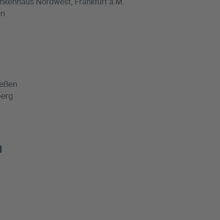
ankenhaus Nordwest, Frankfurt a.M.
en
ießen
berg
n