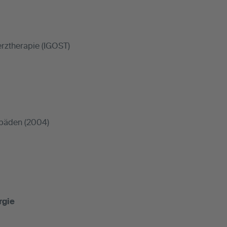
erztherapie (IGOST)
opäden (2004)
rgie