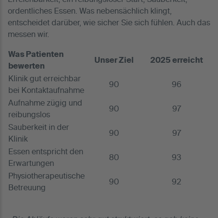
ordentliches Essen. Was nebensächlich klingt,
entscheidet darüber, wie sicher Sie sich fühlen. Auch das
messen wir.
Was Patienten
Unser Ziel
2025 erreicht
bewerten
Klinik gut erreichbar
90
96
bei Kontaktaufnahme
Aufnahme zügig und
90
97
reibungslos
Sauberkeit in der
90
97
Klinik
Essen entspricht den
80
93
Erwartungen
Physiotherapeutische
90
92
Betreuung