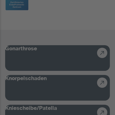
Gonarthrose
Knorpelschaden
Kniescheibe/Patella