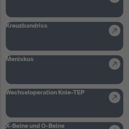
Kreuzbandriss
Meniskus
Wechseloperation Knie-TEP
X-Beine und O-Beine