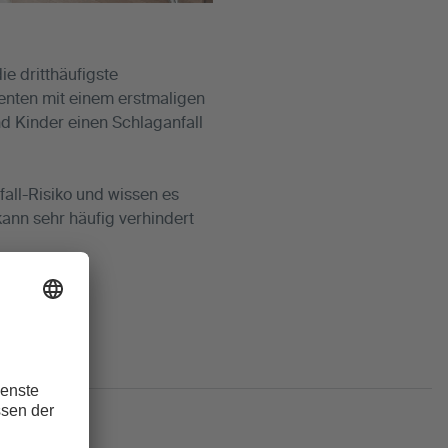
e dritthäufigste
enten mit einem erstmaligen
d Kinder einen Schlaganfall
ll-Risiko und wissen es
kann sehr häufig verhindert