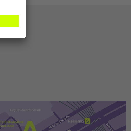
!
mbH