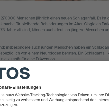
 270000 Menschen jährlich einen neuen Schlaganfall. Es ist di
Ursache für bleibende Behinderungen im Alter. Obgleich Pati
 75 Jahre alt sind, können auch deutlich jüngere Menschen un
nd; insbesondere auch jungen Menschen haben ein Schlaganfa
diesbezüglich von einem Neurologen beraten. Ein Schlaganfall 
 nie zu spät für eine Prävention.
ermin zur Vorsorge bei uns.
 per Mail unter:
neurologie-mpk@atos.de