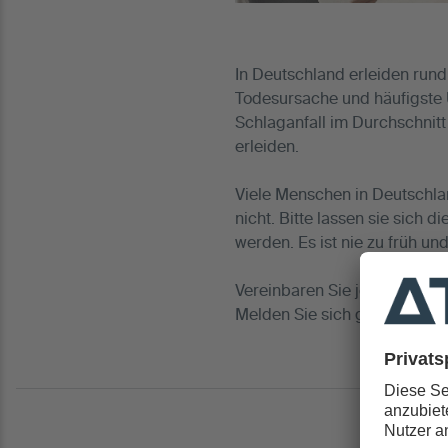
In Deutschland erleiden rund
Todesursache und häufigste 
Schlaganfall im Durchschnitt
erleiden.
Viele Menschen in Deutschla
nicht. Bitte lassen sie sich 
werden. Es ist nie zu früh und
Vereinbaren Sie jetzt Ihren T
Melden Sie sich ganz bequem