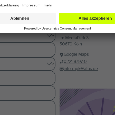
Wir sind für Sie da
ATOS MediaPark Klinik G
Im MediaPark 3
50670 Köln
Google Maps
0221 9797-0
info-mpk@atos.de