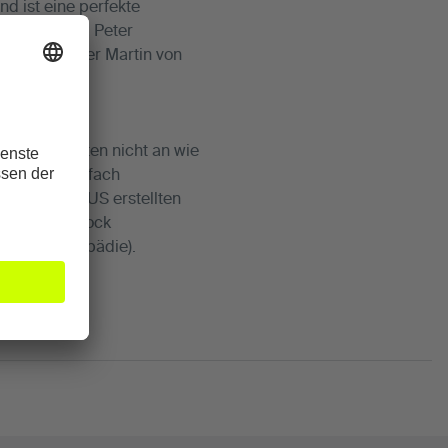
d ist eine perfekte
iner wie Dr. Peter
eschäftsführer Martin von
nsere Patienten nicht an wie
titut ist mehrfach
Magazin FOCUS erstellten
r. Thomas Stock
 (Sportorthopädie).