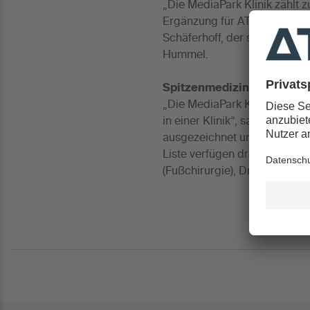
„Die MediaPark Klinik zählt 
Ergänzung für ATOS. Wir fre
Schäferhoff, der seit über 2
Hummel.
Spitzenmedizin mit hohem
„Die MediaPark Klinik verbind
in einer Klinik“, sagt Dr. Pet
ausgezeichnet und glänzt be
Liste verfügen drei Ärzte de
(Fußchirurgie), Dr. Peter Sch