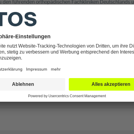
zu den führenden orthopädischen Fachkliniken Deutschlands un
uen uns über den Zuwachs für unser Team um exzellente Mediz
0 Jahren der Mannschaftsarzt des 1. FC Köln ist“, sagt ATOS-G
 Service
et Spitzenmedizin mit hohem Service. Hier fühlt es sich für u
er Schäferhoff, Ärztlicher Direktor der MediaPark Klinik. Das Ins
i Erhebungen zu den Top-Medizinern. Laut der jährlich vom 
r MediaPark Klinik über vier Auszeichnungen. Dazu gehören D
äferhoff (Kniechirurgie und Sportorthopädie) und Dr. Paul Klein