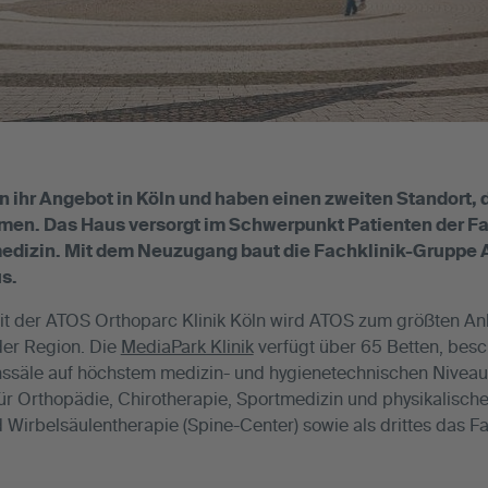
n ihr Angebot in Köln und haben einen zweiten Standort, d
en. Das Haus versorgt im Schwerpunkt Patienten der F
edizin. Mit dem Neuzugang baut die Fachklinik-Gruppe 
s.
 der ATOS Orthoparc Klinik Köln wird ATOS zum größten Anbi
der Region. Die
MediaPark Klinik
verfügt über 65 Betten, besch
nssäle auf höchstem medizin- und hygienetechnischen Niveau.
für Orthopädie, Chirotherapie, Sportmedizin und physikalisch
d Wirbelsäulentherapie (Spine-Center) sowie als drittes das 