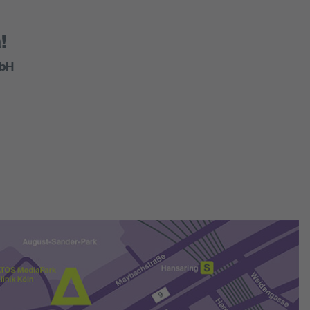
!
mbH