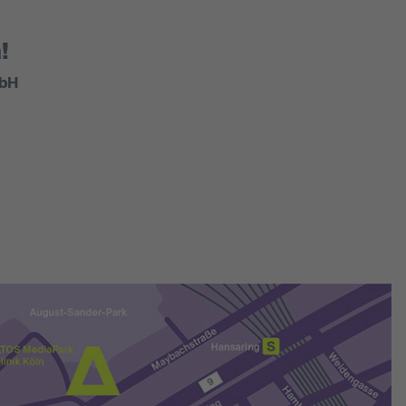
!
mbH