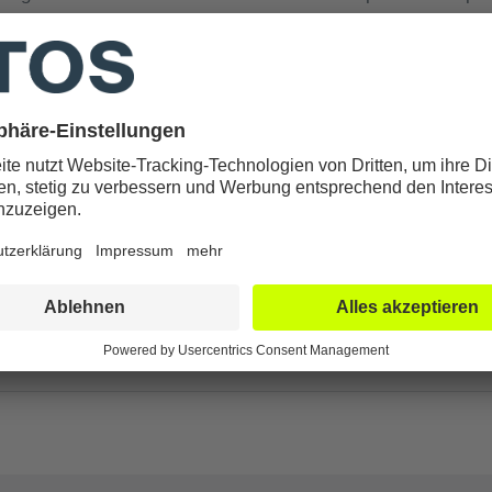
er Klinik, Patientinnen und Patienten auf höchstem medizin
zu den wichtigsten unabhängigen Orientierungshilfen für Patie
Bewertung sind unter anderem medizinische Qualität, Spezia
ienestandards sowie Empfehlungen von Fachärztinnen und F
stätigt die konsequente Spezialisierungsstrategie der ATOS 
 Weiterentwicklung moderner Behandlungsmethoden sowie die p
t die ATOS MediaPark Klinik Köln für individuelle Betreuung, 
ng auf international anerkanntem Niveau. Die aktuellen FOCU
 den hohen Qualitätsanspruch auch künftig konsequent fortzu