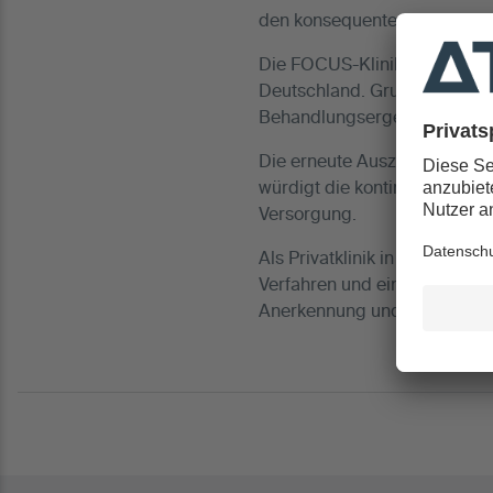
den konsequenten Anspruch d
Die FOCUS-Klinikliste zählt 
Deutschland. Grundlage der 
Behandlungsergebnisse, Hyg
Die erneute Auszeichnung be
würdigt die kontinuierliche
Versorgung.
Als Privatklinik in Köln steh
Verfahren und eine Behandlu
Anerkennung und Motivation,