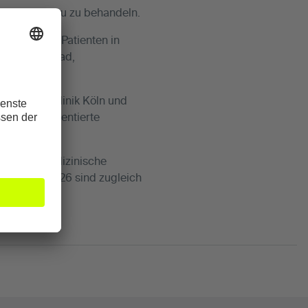
ischem Niveau zu behandeln.
ntinnen und Patienten in
lisierungsgrad,
achärzten.
MediaPark Klinik Köln und
atientenorientierte
modernste medizinische
S-Siegel 2026 sind zugleich
führen.