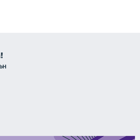
!
mbH