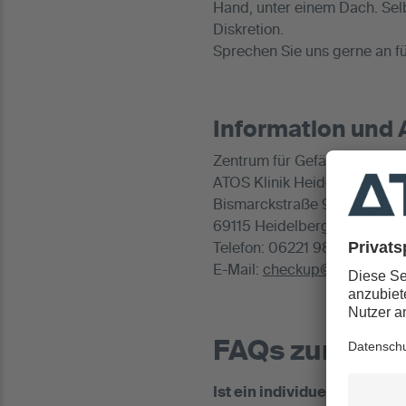
Hand, unter einem Dach. Selb
Diskretion.
Sprechen Sie uns gerne an f
Information und
Zentrum für Gefäßerkrankun
ATOS Klinik Heidelberg
Bismarckstraße 9-15
69115 Heidelberg
Telefon: 06221 983-2400
E-Mail:
checkup@atos.de
FAQs zum ATO
Ist ein individueller Termi