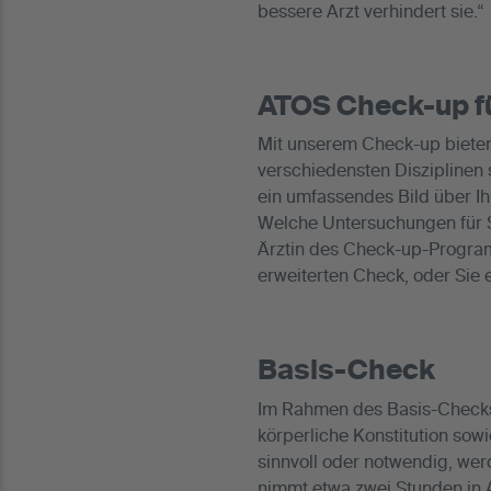
bessere Arzt verhindert sie.“
ATOS Check-up fü
Mit unserem Check-up bieten 
verschiedensten Disziplinen 
ein umfassendes Bild über Ih
Welche Untersuchungen für Si
Ärztin des Check-up-Progra
erweiterten Check, oder Sie 
Basis-Check
Im Rahmen des Basis-Checks w
körperliche Konstitution sow
sinnvoll oder notwendig, we
nimmt etwa zwei Stunden in 