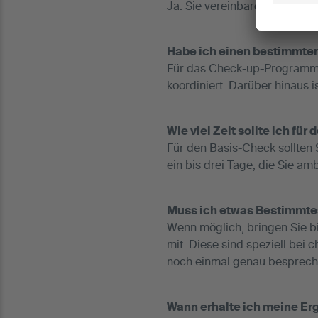
Ja. Sie vereinbaren einen ind
Habe ich einen bestimmte
Für das Check-up-Programm i
koordiniert. Darüber hinaus 
Wie viel Zeit sollte ich fü
Für den Basis-Check sollten
ein bis drei Tage, die Sie amb
Muss ich etwas Bestimmte
Wenn möglich, bringen Sie bi
mit. Diese sind speziell bei
noch einmal genau bespreche
Wann erhalte ich meine Er