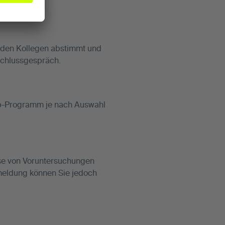
t den Kollegen abstimmt und
bschlussgespräch.
-up-Programm je nach Auswahl
sse von Voruntersuchungen
nmeldung können Sie jedoch