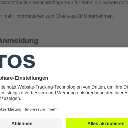
stverständlich berücksichtigen wir für dabei die Gebote der
ür mehr Informationen zum Check-up für Unternehmen!
 Anmeldung
gen und Präventivmedizin
S Check-up
n für mich möglich?