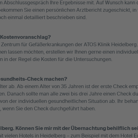
n im Abschlussgespräch Ihre Ergebnisse mit. Auf Wunsch kann 
 bekommen Sie einen persönlichen Arztbericht zugeschickt, i
 einmal detailliert beschrieben sind.
 Kostenvoranschlag?
s Zentrum für Gefäßerkrankungen der ATOS Klinik Heidelberg
n lassen möchten, erstellen wir Ihnen gerne einen individue
 in der Regel die Kosten für die Untersuchungen.
 Gesundheits-Check machen?
ter ab. Ab einem Alter von 35 Jahren ist der erste Check emp
n. Danach sollte man alle zwei bis drei Jahre einen Check du
on der individuellen gesundheitlichen Situation ab. Ihr behan
, wenn Sie den Check durchgeführt haben.
berg. Können Sie mir mit der Übernachtung behilflich se
it vielen Hotels in Heidelberg – zum Beispiel mit dem Hotel E