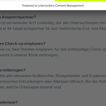
ividuellen und verbindlichen Termin mit uns.
n Ansprechpartner?
st ein leitender Arzt zuständig, der alle Untersuchungen mi
ist er Ihr Gesprächspartner für das medizinische Erst- und A
r den Check-up einplanen?
 Sie ca. zwei Stunden einplanen, für das vollständige Check
ulant in unserer Klinik verbringen.
s mitbringen?
tte alle relevanten Arztberichte, Röntgenbilder und Ergebni
 chronischen Erkrankungen oder Allergien hilfreich. Bei der A
n, welche Unterlagen sinnvoll sind.
gebnisse?