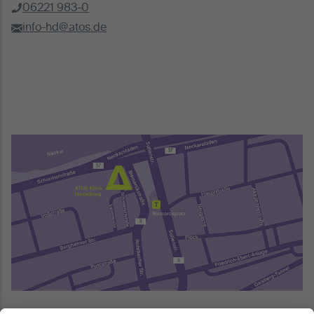
06221 983-0
info-hd@atos.de