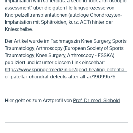
implantation with spheroids: a second-look arthroscopic
assessment" über die guten Heilungsprozesse von
Knorpelzelltransplantationen (autologe Chondrozyten-
Implantation mit Sphäroiden, kurz: ACT) hinter der
Kniescheibe.
Der Artikel wurde im Fachmagazin Knee Surgery, Sports
Traumatology, Arthroscopy (European Society of Sports
Traumatology, Knee Surgery, Arthroscopy - ESSKA)
publiziert und ist unter diesem Link einsehbar:
https://www.springermedizin.de/good-healing-potential-
of-patellar-chondral-defects-after-all-ar/19099576
Hier geht es zum Arztprofil von
Prof. Dr. med. Siebold