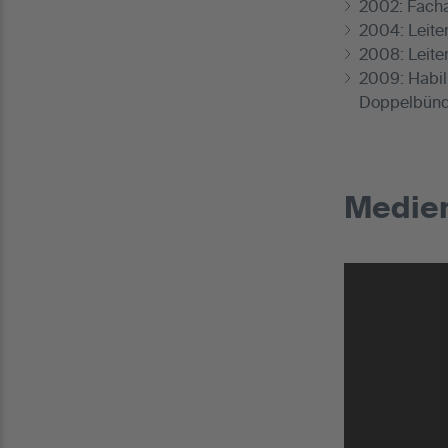
2002: Facha
2004: Leiten
2008: Leite
2009: Habil
Doppelbünde
Medien