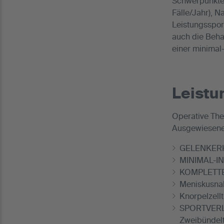
Schwerpunkte 
Fälle/Jahr), N
Leistungssport
auch die Beha
einer minimal
Leist
Operative The
Ausgewiesener
GELENKERH
MINIMAL-IN
KOMPLETTE
Meniskusnah
Knorpelzellt
SPORTVERLE
Zweibündelt