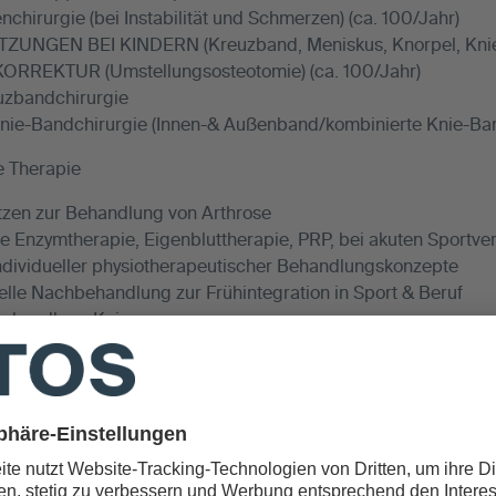
chirurgie (bei Instabilität und Schmerzen) (ca. 100/Jahr)
ZUNGEN BEI KINDERN (Kreuzband, Meniskus, Knorpel, Knies
RREKTUR (Umstellungsosteotomie) (ca. 100/Jahr)
uzbandchirurgie
ie-Bandchirurgie (Innen-& Außenband/kombinierte Knie-Ban
e Therapie
tzen zur Behandlung von Arthrose
e Enzymtherapie, Eigenbluttherapie, PRP, bei akuten Sportve
individueller physiotherapeutischer Behandlungskonzepte
nelle Nachbehandlung zur Frühintegration in Sport & Beruf
behandlung Knie
um
95: Studium der Humanmedizin an der Ruprecht-Karls-Univer