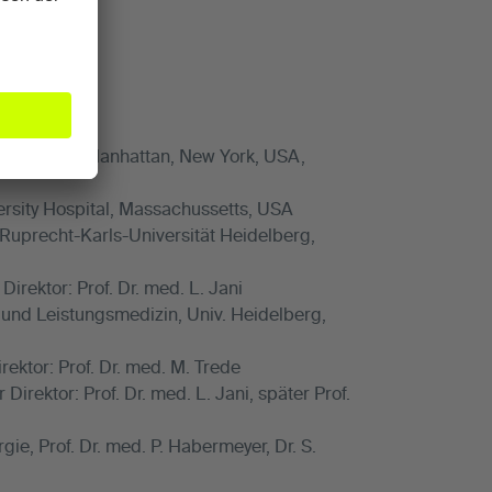
 Hospital in Manhattan, New York, USA,
ersity Hospital, Massachussetts, USA
 Ruprecht-Karls-Universität Heidelberg,
irektor: Prof. Dr. med. L. Jani
- und Leistungsmedizin, Univ. Heidelberg,
rektor: Prof. Dr. med. M. Trede
rektor: Prof. Dr. med. L. Jani, später Prof.
ie, Prof. Dr. med. P. Habermeyer, Dr. S.