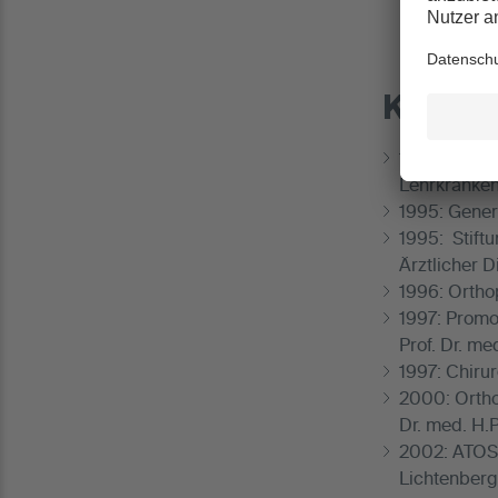
Klinis
1993: Traum
Lehrkranken
1995: Gener
1995: Stift
Ärztlicher D
1996: Orthop
1997: Promot
Prof. Dr. me
1997: Chirur
2000: Orthop
Dr. med. H.P
2002: ATOS K
Lichtenberg