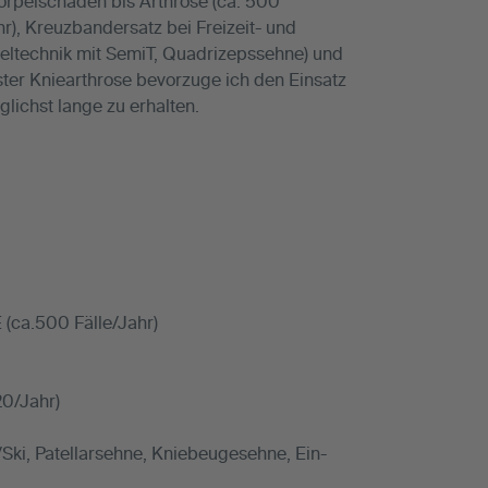
rpelschäden bis Arthrose (ca. 500
r), Kreuzbandersatz bei Freizeit- und
ndeltechnik mit SemiT, Quadrizepssehne) und
ster Kniearthrose bevorzuge ich den Einsatz
lichst lange zu erhalten.
.500 Fälle/Jahr)
20/Jahr)
 Patellarsehne, Kniebeugesehne, Ein-