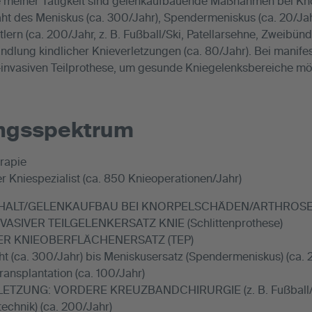
meiner Tätigkeit sind gelenkaufbauende Maßnahmen bei Kno
aht des Meniskus (ca. 300/Jahr), Spendermeniskus (ca. 20/Jah
lern (ca. 200/Jahr, z. B. Fußball/Ski, Patellarsehne, Zweibü
ndlung kindlicher Knieverletzungen (ca. 80/Jahr). Bei manife
-invasiven Teilprothese, um gesunde Kniegelenksbereiche mög
ungsspektrum
rapie
 Kniespezialist (ca. 850 Knieoperationen/Jahr)
ALT/GELENKAUFBAU BEI KNORPELSCHÄDEN/ARTHROSE (ca
VASIVER TEILGELENKERSATZ KNIE (Schlittenprothese)
R KNIEOBERFLÄCHENERSATZ (TEP)
t (ca. 300/Jahr) bis Meniskusersatz (Spendermeniskus) (ca. 
ransplantation (ca. 100/Jahr)
TZUNG: VORDERE KREUZBANDCHIRURGIE (z. B. Fußball/Ski,
echnik) (ca. 200/Jahr)