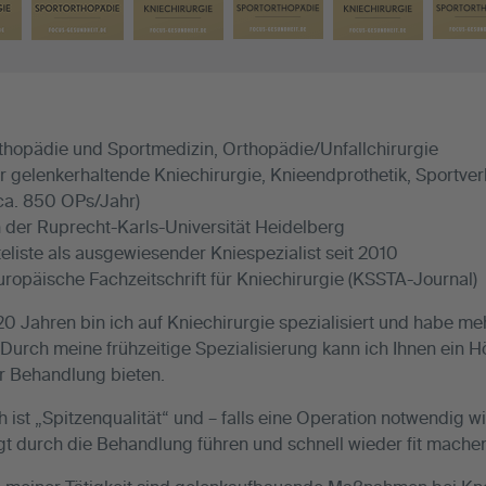
thopädie und Sportmedizin, Orthopädie/Unfallchirurgie
für gelenkerhaltende Kniechirurgie, Knieendprothetik, Sportve
ca. 850 OPs/Jahr)
an der Ruprecht-Karls-Universität Heidelberg
liste als ausgewiesender Kniespezialist seit 2010
uropäische Fachzeitschrift für Kniechirurgie (KSSTA-Journal)
 20 Jahren bin ich auf Kniechirurgie spezialisiert und habe 
 Durch meine frühzeitige Spezialisierung kann ich Ihnen ei
er Behandlung bieten.
ist „Spitzenqualität“ und – falls eine Operation notwendig w
igt durch die Behandlung führen und schnell wieder fit mache