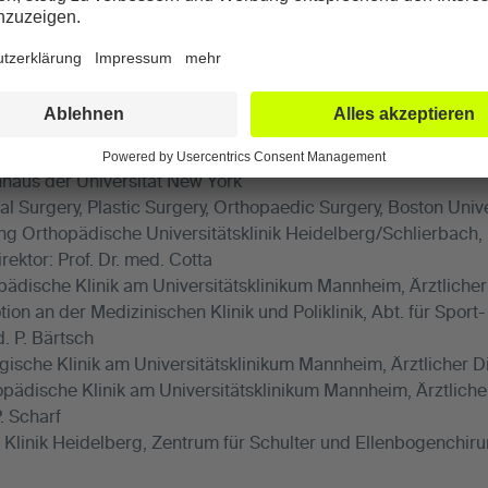
cher Werdegang
a Surgery, General Surgery, Orthopaedic Surgery, St. Vincent
haus der Universität New York
al Surgery, Plastic Surgery, Orthopaedic Surgery, Boston Univ
ung Orthopädische Universitätsklinik Heidelberg/Schlierbach,
irektor: Prof. Dr. med. Cotta
ädische Klinik am Universitätsklinikum Mannheim, Ärztlicher D
ion an der Medizinischen Klinik und Poliklinik, Abt. für Sport
d. P. Bärtsch
gische Klinik am Universitätsklinikum Mannheim, Ärztlicher Di
ädische Klinik am Universitätsklinikum Mannheim, Ärztlicher Di
. Scharf
linik Heidelberg, Zentrum für Schulter und Ellenbogenchirurg