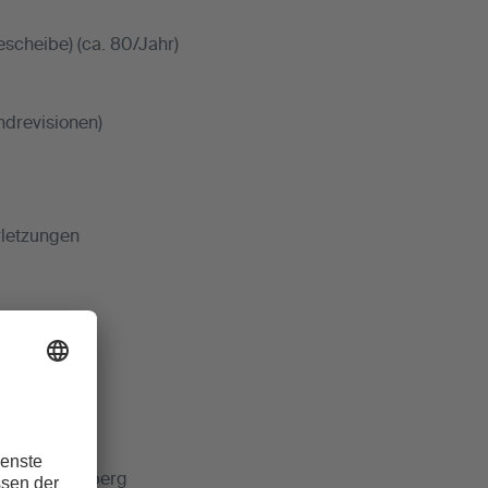
cheibe) (ca. 80/Jahr)
drevisionen)
rletzungen
sität Heidelberg