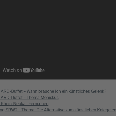
m ARD-Buffet – Wann brauche ich ein künstliches Gelenk?
m ARD-Buffet – Thema Meniskus
m Rhein-Neckar-Fernsehen
g SRW2 – Thema: Die Alternative zum künstlichen Kniegele