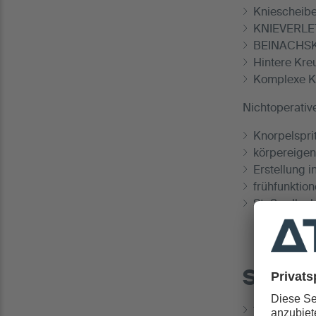
Kniescheiben
KNIEVERLET
BEINACHSKO
Hintere Kre
Komplexe Kn
Nichtoperativ
Knorpelspri
körpereigen
Erstellung 
frühfunktio
Stoßwellen
Studi
1988 bis 19