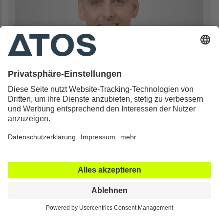
Priv.-Doz. Dr. med. habil.
Felix Porschke
SPORTCHIRURGIE Heidelberg
Facharzt für Orthopädie und Unfallchirurgie
Heidelberg
06221 7258222
info@sportchirurgie-heidelberg.de