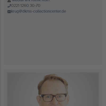
MediaPark Klinik Köln
0221 1260 30-70
krug@dkms-collectioncenter.de