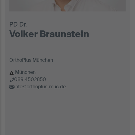
PD Dr.
Volker Braunstein
OrthoPlus München
München
089 4502850
info@orthoplus-muc.de