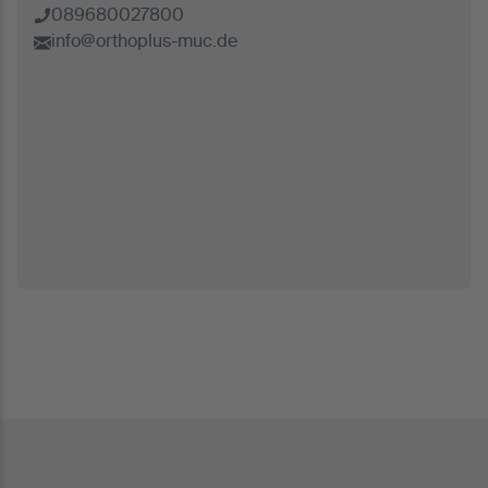
089680027800
info@orthoplus-muc.de