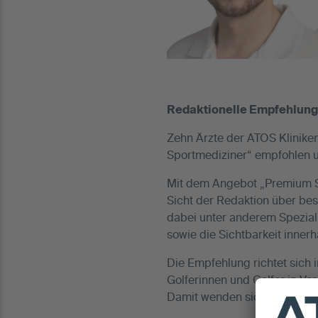
Redaktionelle Empfehlung 
Zehn Ärzte der ATOS Klinik
Sportmediziner“ empfohlen u
Mit dem Angebot „Premium S
Sicht der Redaktion über bes
dabei unter anderem Spezial
sowie die Sichtbarkeit innerh
Die Empfehlung richtet sich 
Golferinnen und Golfer in Ve
Damit wenden sich die Plattf