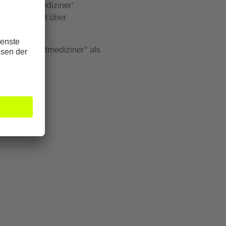
emium Sportmediziner‘
oneller Sicht über
remium Sportmediziner“ als
hnete Ärzte: