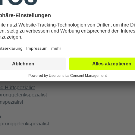
e Freizeit- und Leistungssportler eine wichtige Rolle. Mit ‚Pr
en und Lesern Ärztinnen und Ärzte vorstellen, die aus redakti
ertise verfügen“, erklärt die Redaktion von GOLF MAGAZIN.
erden auf der Plattform vorgestellt und können das Label „P
elle Empfehlung verwenden. Bei den ATOS-Kliniken ausgezeic
ik-Spezialist
(Hüfte, Knie)
nspezialist
d Hüftspezialist
prunggelenkspezialist
nspezialist
n
prunggelenkspezialist