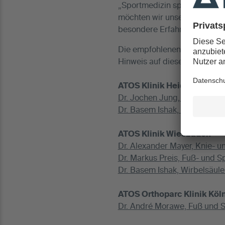
„Sportmedizin spielt für viel
möchten wir unseren Leserinn
besondere Erfahrung und Exp
Die empfohlenen Mediziner w
Hinweis auf diese redaktion
ATOS Klinik Heidelberg
Dr. Jochen Jung, Endoprothet
Dr. Basem Ishak, Wirbelsäule
ATOS Klinik Wiesbaden
Dr. Alexander Mayer, Knie- un
Dr. Markus Preis, Fuß- und S
Dr. Basem Ishak, Wirbelsäule
ATOS Orthoparc Klinik Köl
Dr. André Morawe, Fuß und S