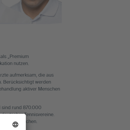
 als „Premium
ation nutzen.
rzte aufmerksam, die aus
n. Berücksichtigt werden
Behandlung aktiver Menschen
nd sind rund 870.000
r deutscher Tennisvereine.
illionen Menschen.