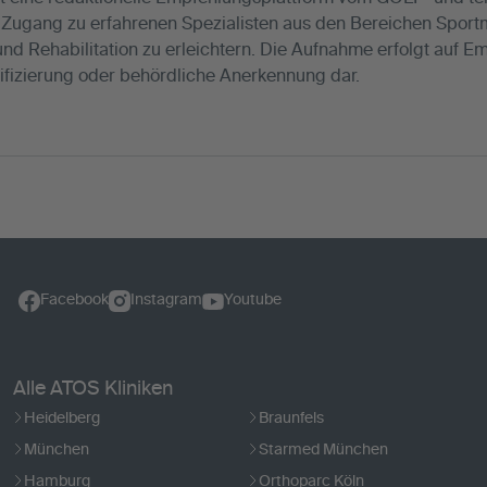
n Zugang zu erfahrenen Spezialisten aus den Bereichen Sport
und Rehabilitation zu erleichtern. Die Aufnahme erfolgt auf 
tifizierung oder behördliche Anerkennung dar.
Facebook
Instagram
Youtube
Alle ATOS Kliniken
Heidelberg
Braunfels
München
Starmed München
Hamburg
Orthoparc Köln