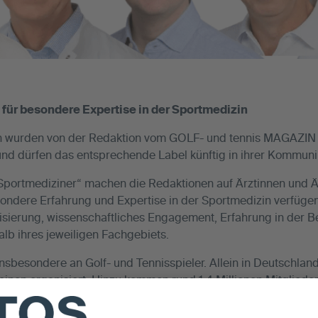
für besondere Expertise in der Sportmedizin
en wurden von der Redaktion vom GOLF- und tennis MAGAZIN
nd dürfen das entsprechende Label künftig in ihrer Kommunik
portmediziner“ machen die Redaktionen auf Ärztinnen und Ä
ondere Erfahrung und Expertise in der Sportmedizin verfüge
isierung, wissenschaftliches Engagement, Erfahrung in der 
alb ihres jeweiligen Fachgebiets.
insbesondere an Golf- und Tennisspieler. Allein in Deutschla
reinen organisiert. Hinzu kommen rund 1,4 Millionen Mitgliede
ormen an eine sportlich aktive Zielgruppe von mehr als 2,2 M