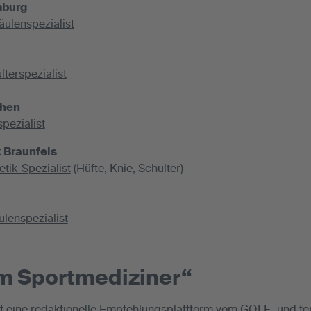
mburg
äulenspezialist
lterspezialist
chen
pezialist
 Braunfels
tik-Spezialist
(Hüfte, Knie, Schulter)
ulenspezialist
m Sportmediziner“
t eine redaktionelle Empfehlungsplattform vom GOLF- und ten