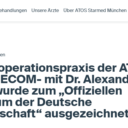
ehandlungen
Unsere Ärzte
Über ATOS Starmed München
gen
perationspraxis der A
ECOM- mit Dr. Alexan
 wurde zum „Offiziellen
um der Deutsche
schaft“ ausgezeichnet