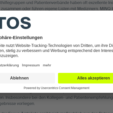
hilfegruppen und Patientenverbände haben oft exzellente Insi
en zusammen oder führen eigene Listen mit Medizinern. MINQ 
ßerdem einzelne Arztbewertungsportale aus.
, wie viele Fachbeiträge ein Arzt in den vergangenen 5 Jahren 
zinische Fachdatenbank PubMed. Darin sind die wichtigsten 
 aus allen medizinischen Fachgebieten enthalten.
tionskriterien sind z.B. Zertifizierungen, die MINQ teils aus öf
enarbeit mit Fachverbänden erhebt.
en Ärzte erhalten einen Fragebogen, über den sie Angaben zu 
ktrum
 machen können.
NGEN
IT Ärzteliste geführt zu werden, müssen die Ärzte die vo
en. Insbesondere bei den Kollegen- und Patientenempfehlun
gebnisse vorliegen.