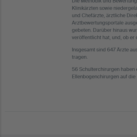
Die Methodik und Bewertung 
Klinikärzten sowie niedergel
und Chefärzte, ärztliche Dir
Arztbewertungsportale ausge
gebeten. Darüber hinaus wurd
veröffentlicht hat, und, ob e
Insgesamt sind 647 Ärzte au
tragen.
56 Schulterchirurgen haben
Ellenbogenchirurgen auf d