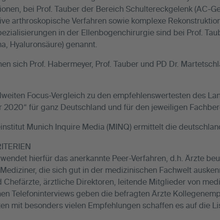
ionen, bei Prof. Tauber der Bereich Schultereckgelenk (AC-Ge
ive arthroskopische Verfahren sowie komplexe Rekonstruktio
pezialisierungen in der Ellenbogenchirurgie sind bei Prof. Tau
a, Hyaluronsäure) genannt.
hnen sich Prof. Habermeyer, Prof. Tauber und PD Dr. Martetsc
dweiten Focus-Vergleich zu den empfehlenswertesten des Lan
 2020“ für ganz Deutschland und für den jeweiligen Fachber
stitut Munich Inquire Media (MINQ) ermittelt die deutschlan
RITERIEN
ndet hierfür das anerkannte Peer-Verfahren, d.h. Ärzte beur
ediziner, die sich gut in der medizinischen Fachwelt auskenn
d Chefärzte, ärztliche Direktoren, leitende Mitglieder von m
ichen Telefoninterviews geben die befragten Ärzte Kollegene
en mit besonders vielen Empfehlungen schaffen es auf die Li