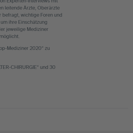
on Experten-Interviews mit
n leitende Ärzte, Oberärzte
 befragt, wichtige Foren und
 um ihre Einschätzung
er jeweilige Mediziner
rmöglicht.
Top-Mediziner 2020“ zu
HULTER-CHIRURGIE“ und 30