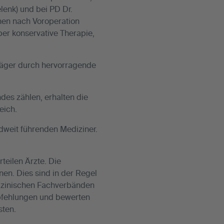
lenk) und bei PD Dr.
nen nach Voroperation
ber konservative Therapie,
hläger durch hervorragende
des zählen, erhalten die
eich.
dweit führenden Mediziner.
teilen Ärzte. Die
en. Dies sind in der Regel
edizinischen Fachverbänden
mpfehlungen und bewerten
sten.