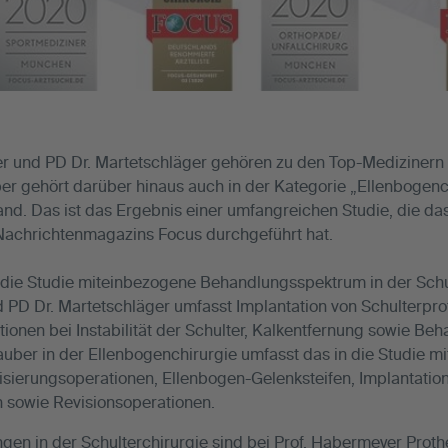
er und PD Dr. Martetschläger gehören zu den Top-Medizinern 
uber gehört darüber hinaus auch in der Kategorie „Ellenbogenc
and. Das ist das Ergebnis einer umfangreichen Studie, die 
 Nachrichtenmagazins Focus durchgeführt hat.
 die Studie miteinbezogene Behandlungsspektrum in der Schul
 PD Dr. Martetschläger umfasst Implantation von Schulterpro
onen bei Instabilität der Schulter, Kalkentfernung sowie Be
 Tauber in der Ellenbogenchirurgie umfasst das in die Studie 
sierungsoperationen, Ellenbogen-Gelenksteifen, Implantatio
n sowie Revisionsoperationen.
ungen in der Schulterchirurgie sind bei Prof. Habermeyer Pro