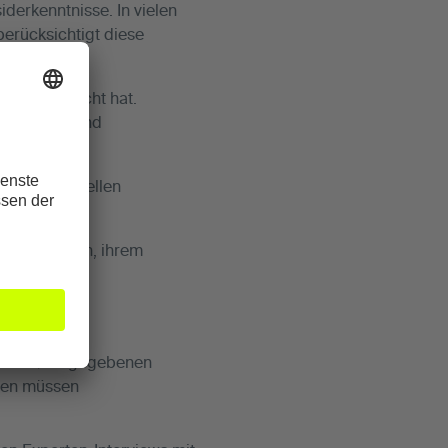
derkenntnisse. In vielen
berücksichtigt diese
veröffentlicht hat.
nationalen und
fentlichen Quellen
ihrer Person, ihrem
n MINQ vorgegebenen
gen müssen