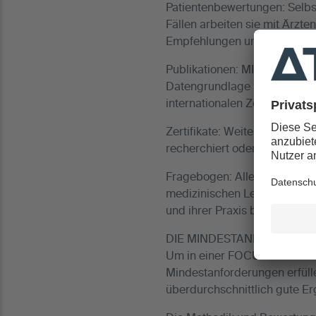
Patientenbewertungen: Selbst
Fällen arbeiten sie mit Ärzt
Empfehlungen und wertet au
Publikationen: MINQ ermittelt
Datengrundlage ist die medi
internationalen Zeitschriften
Zertifikate: Weitere Qualifika
recherchiert oder in Zusamm
Fragebogen: Alle kontaktiert
medizinischen Leistungsspe
und ihrer Praxis bzw. Klinik
DIE MINDESTANFORDERU
Um in einer FOCUS-GESUNDHE
Mindestanforderungen erfüll
überdurchschnittlich gute Er