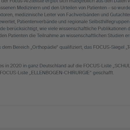
der Focus-Ärzteliste ergibt sich maßgeblich aus den Daten v
assenen Medizinern und den Urteilen von Patienten – so wurde
ektoren, medizinische Leiter von Fachverbänden und Gutachter
wertet, Patientenverbände und regionale Selbsthilfegruppen
e berücksichtigt, wie viele wissenschaftliche Publikationen d
r den Patienten die Teilnahme an wissenschaftlichen Studien e
s dem Bereich „Orthopädie“ qualifiziert, das FOCUS-Siegel „
 es in 2020 in ganz Deutschland auf die FOCUS-Liste „SC
ie FOCUS-Liste „ELLENBOGEN-CHIRURGIE“ geschafft.