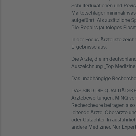
Schulterluxationen und Revis
Martetschläger minimalinvas
aufgeführt. Als zusätzliche S
Bio-Repairs (autologes Plasm
In der Focus-Ärzteliste zeic
Ergebnisse aus.
Die Ärzte, die im deutschlan
Auszeichnung „Top Mediziner
Das unabhängige Recherchein
DAS SIND DIE QUALITÄTSK
Ärztebewertungen: MINQ verwe
Rechercheure befragen also M
leitende Ärzte, Oberärzte un
oder Gutachter. In ausführl
andere Mediziner. Nur Expert