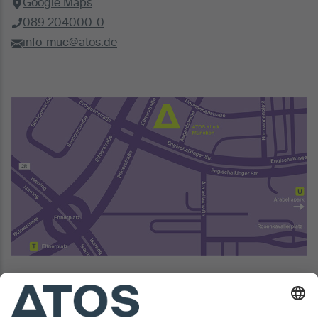
Google Maps
089 204000-0
info-muc@atos.de