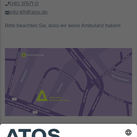
040 37671-0
info-kfh@atos.de
Bitte beachten Sie, dass wir keine Ambulanz haben!