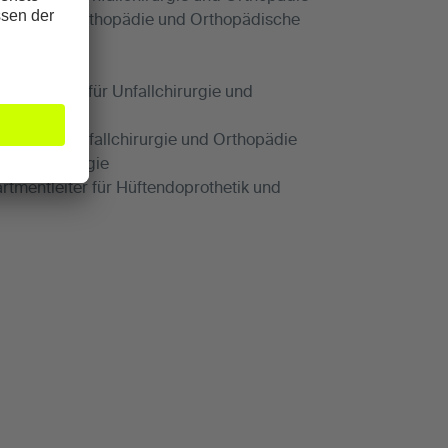
bteilung für Orthopädie und Orthopädische
, Abteilung für Unfallchirurgie und
eilung für Unfallchirurgie und Orthopädie
Gelenkchirurgie
rtmentleiter für Hüftendoprothetik und