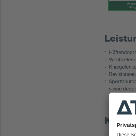
Leist
Hüftendopro
Wechselendo
Kniegelenke
Revisionsen
Sporttrauma
sowie degen
Klinis
2006 bis 201