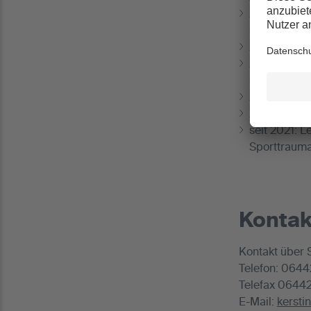
2011 bis 20
Chirurgie
2013: Facha
2013 bis 201
Orthopädie
2015 bis 201
2019: Obera
seit 2021: 
Sporttrauma
Kontak
Kontakt über S
Telefon: 064
Telefax 0644
E-Mail:
kersti