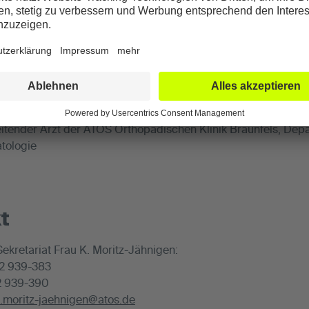
13: Assistenzarzt an der Justus-Liebig-Universität Gießen, A
rzt für Unfallchirurgie und Orthopädie
5: Funktionsoberarzt am Lahn-Dill-Klinikum (Standort Wetzlar)
9: Oberarzt am Lahn-Dill-Klinikum (Standort Dillenburg), Abt
rzt in der ATOS Orthopädischen Klinik Braunfels im Bereich 
Leitender Arzt der ATOS Orthopädischen Klinik Braunfels, Depa
tologie
t
ekretariat Frau K. Moritz-Jähnigen:
42 939-383
2 939-390
n.moritz-jaehnigen@atos.de