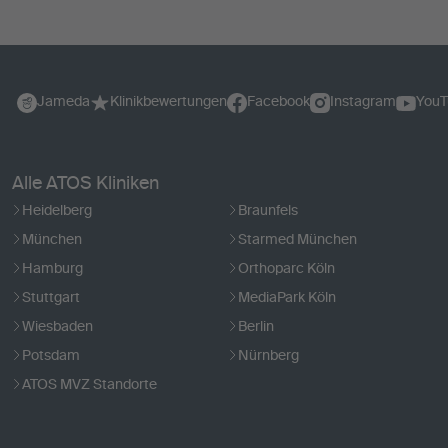
Jameda
Klinikbewertungen
Facebook
Instagram
YouT
Alle ATOS Kliniken
Heidelberg
Braunfels
München
Starmed München
Hamburg
Orthoparc Köln
Stuttgart
MediaPark Köln
Wiesbaden
Berlin
Potsdam
Nürnberg
ATOS MVZ Standorte