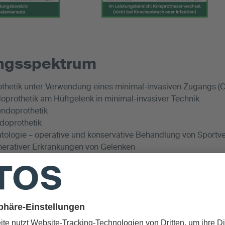
ungsspektrum
thetik unter Verwendung eines minimal-invasiven Zugangs 
prothetik am Hüftgelenk in minimal-invasiver Technik
ndoprothetik
doprothetik
tologie – operative und konservative Behandlung von Sport
erativer Erkrankungen von Gelenken
cher Werdegang
1: Assistenzarzt am Lahn-Dill-Klinikum (Standort Wetzlar), A