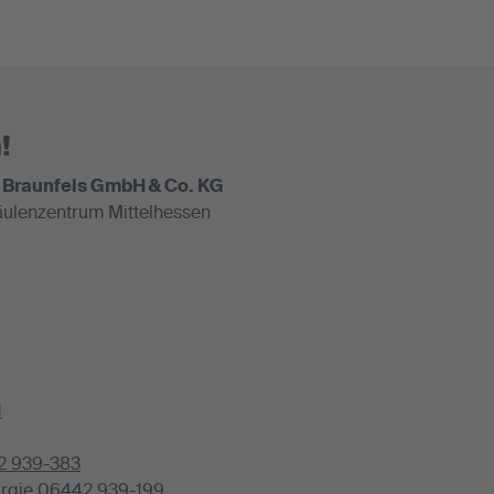
!
 Braunfels GmbH & Co. KG
ulenzentrum Mittelhessen
1
2 939-383
urgie
06442 939-199