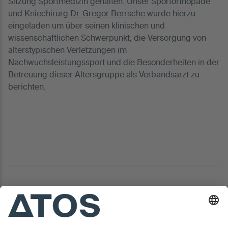
Sitzung Sportmedizin gehalten. Unser Sportorthopäde
und Kniechirurg
Dr. Gregor Berrsche
wurde hierzu
eingeladen um über seinen klinischen und
wissenschaftlichen Schwerpunkt, die Versorgung von
alterstypischen Verletzungen im
Nachwuchsleistungssport und die Besonderheiten in der
Betreuung dieser Altersgruppe als Verbandsarzt zu
berichten.