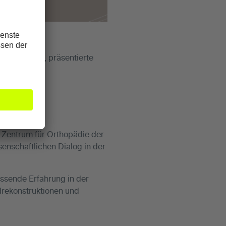
verletzungen, präsentierte
ie.
n Zentrum für Orthopädie der
enschaftlichen Dialog in der
assende Erfahrung in der
ndrekonstruktionen und