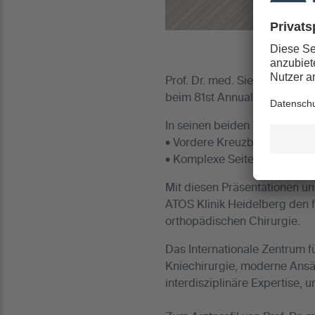
Prof. Dr. med. Siebold, Spezi
beim 81st Annual Meeting HA
In seinen beiden Vorträgen 
• Vordere Kreuzbandrekonstru
• Komplexe Seitenbandrekonst
Mit diesen Präsentationen un
ATOS Klinik Heidelberg den f
orthopädischen Chirurgie.
Das Internationale Zentrum f
Kniechirurgie, moderne Ansät
interdisziplinäre Expertise, 