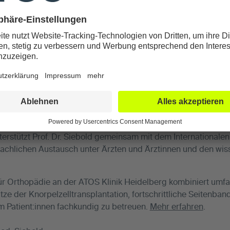
alist für Kniechirurgie, Knieendoprothetik, Arthrose und Sport
OST 2025 in Athen aktuelle Entwicklungen in der Kniechirurg
standen folgende Themen im Fokus:
ktion mit Knorpelzelltransplantation,
ruktionen (posterolaterale Ecke, PLC).
terstützt Prof. Dr. Siebold gemeinsam mit dem Internationale
achlichen Austausch unter Ärzten und Ärztinnen und den wiss
ür Orthopädie an der ATOS Klinik Heidelberg kombiniert umf
ze der Knorpelzelltransplantation, fortschrittliche Seitenba
um Patient:innen fachkundig zu betreuen.
Mehr erfahren
.