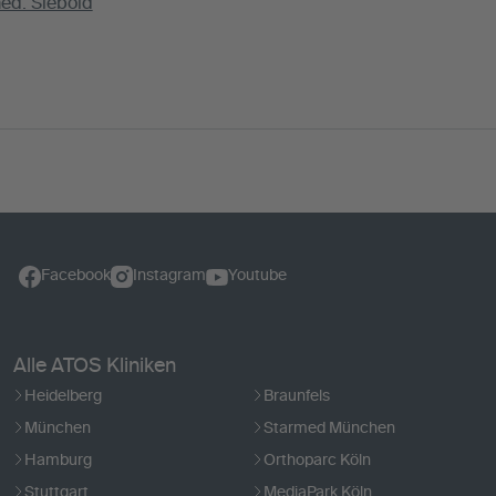
med. Siebold
Facebook
Instagram
Youtube
Alle ATOS Kliniken
Heidelberg
Braunfels
München
Starmed München
Hamburg
Orthoparc Köln
Stuttgart
MediaPark Köln