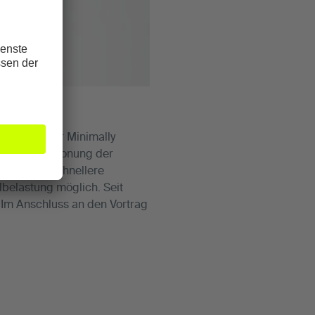
 (= Anterior Minimally
 Muskeln, Schonung der
mit eine schnellere
lbelastung möglich. Seit
 Im Anschluss an den Vortrag