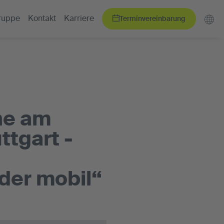
Terminvereinbarung
ruppe
Kontakt
Karriere
he am
ttgart -
der mobil“