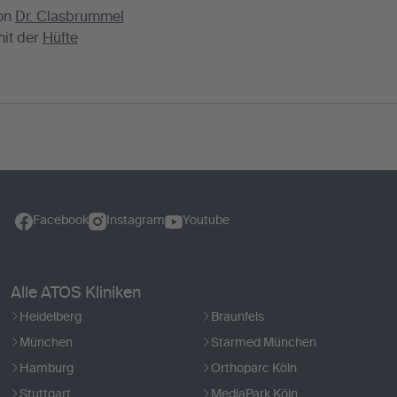
von
Dr. Clasbrummel
mit der
Hüfte
Facebook
Instagram
Youtube
Alle ATOS Kliniken
Heidelberg
Braunfels
München
Starmed München
Hamburg
Orthoparc Köln
Stuttgart
MediaPark Köln