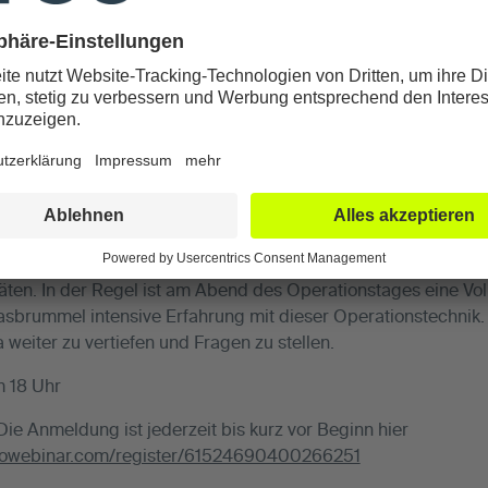
t in der Hüftgelenkschirurgie über den vorderen Zugang AMIS
 Vorteile dieser Operationstechnik sind keine durchtrennten
nen und weniger Schmerzen, eine schnellere Genesung und so
täten. In der Regel ist am Abend des Operationstages eine Vol
lasbrummel intensive Erfahrung mit dieser Operationstechnik.
weiter zu vertiefen und Fragen zu stellen.
m 18 Uhr
 Die Anmeldung ist jederzeit bis kurz vor Beginn hier
otowebinar.com/register/61524690400266251