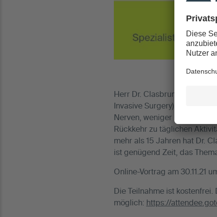
Herr Dr. Clasbrummel operier
Invasive Surgery). Besondere
Nerven, weniger Komplikatio
Rückkehr zu täglichen Aktivi
mehr als 15 Jahren hat Dr. C
ist genügend Zeit, das Thema 
Online-Vortrag am 30.11.21 u
Die Teilnahme ist kostenfrei.
möglich:
https://attendee.g