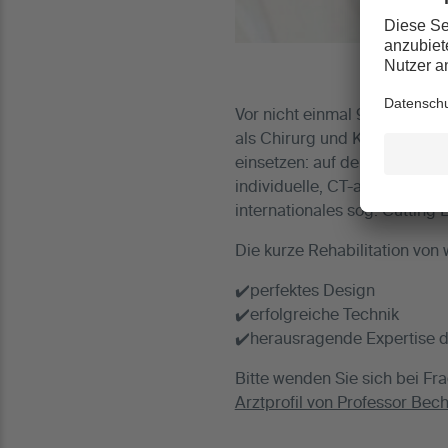
Vor nicht einmal 9 Wochen hat
als Chirurg und Knieexperte 
einsetzen: auf der linken Se
individuelle, CT-analysierte
internationales sog. Cutting
Die kurze Rehabilitation von
✔️perfektes Design
✔️erfolgreiche Technik
✔️herausragende Expertise d
Bitte wenden Sie sich bei Fra
Arztprofil von Professor Bec