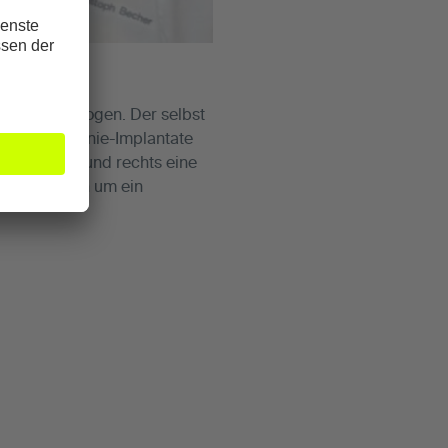
itig) unterzogen. Der selbst
echts) zwei Knie-Implantate
plementiert und rechts eine
ndelt es sich um ein