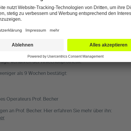
 sich Professor Thermann (links) einer Knie-Operation (beidse
tätige Arzt ließ sich von seinem Kollegen Professor Becher (r
ite wurde eine MAKO-roboterunterstützte Schlittenprothese im
 Symbios Vollprothese aus dem 3D-Drucker. In beiden Fällen ha
 Edge-Verfahren der Knieendoprothetik.
 weniger als 9 Wochen bestätigt:
es Operateurs Prof. Becher
gen an Prof. Becher. Hier erfahren Sie mehr über ihn:
her