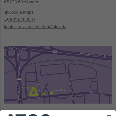
65203 Wiesbaden
Google Maps
0611 94926-0
kontakt.mvz-wiesbaden@atos.de