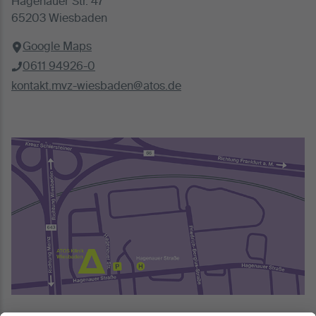
Hagenauer Str. 47
65203 Wiesbaden
Google Maps
0611 94926-0
kontakt.mvz-wiesbaden@atos.de