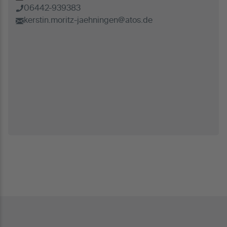
06442-939383
kerstin.moritz-jaehningen@atos.de