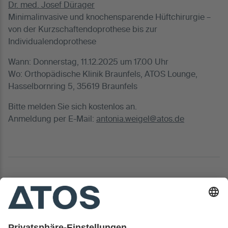
Dr. med. Josef Dürager
Minimalinvasive und knochensparende Hüftchirurgie –
von der Kurzschaftendoprothese bis zur
Individualendoprothese
Wann: Donnerstag, 11.12.2025 um 17.00 Uhr
Wo: Orthopädische Klinik Braunfels, ATOS Lounge,
Hasselbornring 5, 35619 Braunfels
Bitte melden Sie sich kostenlos an.
Anmeldung per E-Mail:
antonia.weigel@atos.de