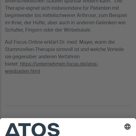
unterschiedlichen Stadien spürbar lindern kann.“ Die
Therapie eignet sich insbesondere für Patienten mit
beginnender bis mittelschwerer Arthrose, zum Beispiel
im Knie, der Hüfte, aber auch in anderen Gelenken wie
Schulter, Fingern oder der Wirbelsäule.
Auf Focus Online erklärt Dr. med. Mayer, wann die
Stammzellen-Therapie sinnvoll ist und welche Vorteile
sie gegenüber anderen Verfahren
bietet:
https://unternehmen.focus.de/atos-
wiesbaden.html