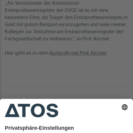
„Als Vorsitzender der Kommission
Endoprothesenregister der DVSE ist es mir eine
besondere Ehre, als Träger des Endoprothesensiegels in
Gold mit gutem Beispiel voranzugehen und viele meiner
Kollegen zur Teilnahme am Endoprothesenregister der
Fachgesellschaft zu motivieren“, so Prof. Kircher.
Hier geht es zu dem
Arztprofil von Prof. Kircher
.