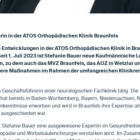
in in der ATOS Orthopädischen Klinik Braunfels
e Entwicklungen in der ATOS Orthopädischen Klinik in Bra
eit 1. Juli 2023 ist Stefanie Bauer neue Kaufmännische Le
n, zu dem auch das MVZ Braunfels, das AOZ in Wetzlar un
tere Maßnahmen im Rahmen der umfangreichen Klinikren
s Geschäftsführerin einer neurologischen Fachklinik tätig. Die 
n hat bereits in Baden-Württemberg, Bayern, Niedersachsen,
nkenntnisse erworben und wird in Braunfels ihre Expertise al
z ausgeschieden war.
mit Stefanie Bauer eine ausgewiesene Expertin im Gesundheit
thopädie und Wirbelsäulenchirurgie verstärken wird. Im Zusa