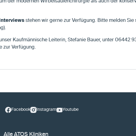
um der modernen Wirbelsäulenchirurgie als auch der konser
Interviews
stehen wir gerne zur Verfügung. Bitte melden Sie
g).
unser Kaufmännische Leiterin, Stefanie Bauer, unter 06442 
 zur Verfügung.
Facebook
Instagram
Youtube
Alle ATOS Kliniken