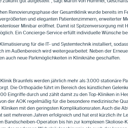
die Zukunft gut aufgestellt“, sagt Martin von Hummel, Geschäft
hen Renovierungsphase der Gesamtklinik wurde bereits im F
 vergrößerten und eleganten Patientenzimmern, erweiterter M
tenloser Minibar eröffnet. Damit ist Spitzenversorgung mit H
lich. Ein Concierge-Service erfüllt individuelle Wünsche be
Klimatisierung für die IT- und Systemtechnik installiert, sodas
 im Außenbereich wird weitergearbeitet: Neben der Erneue
n auch neue Parkmöglichkeiten in Kliniknähe geschaffen.
linik Braunfels werden jährlich mehr als 3.000 stationäre P
rgt. Die Orthopädie führt im Bereich des künstlichen Gelenke
.500 Eingriffe durch und zählt damit zu den Top-Kliniken in H
n von der AOK regelmäßig für die besondere medizinische Qua
 Kliniken mit den geringsten Komplikationsraten.
Auch die Abt
 seit mehreren Jahren erfolgreich und hat erst kürzlich ihr L
n Bandscheiben-Operation bis hin zur komplexen Skoliose-Kor