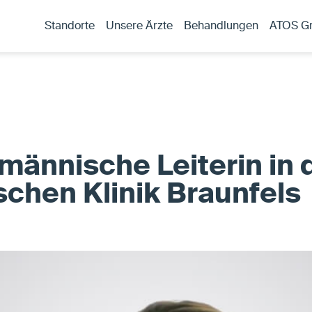
Standorte
Unsere Ärzte
Behandlungen
ATOS G
ännische Leiterin in 
chen Klinik Braunfels