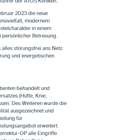
sführer der ATOS Kliniken.
ebruar 2023 die neue
enüvielfalt, modernem
otelcharakter in einem
i persönlicher Betreuung.
s alles störungsfrei ans Netz
rung und energetischen
atienten behandelt und
rsatzes (Hüfte, Knie,
essen. Des Weiteren wurde die
lität ausgezeichnet und
eilung für
eistungsangebot erweitert.
rektur-OP alle Eingriffe