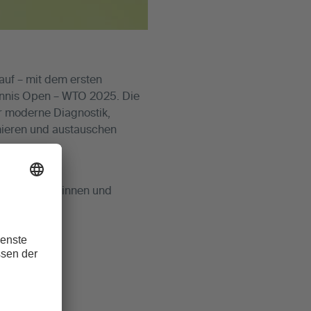
auf – mit dem ersten
nnis Open – WTO 2025. Die
er moderne Diagnostik,
mieren und austauschen
renen Expertinnen und