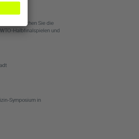
ramm: Besuchen Sie die
n WTO-Halbfinalspielen und
adt
dizin-Symposium in