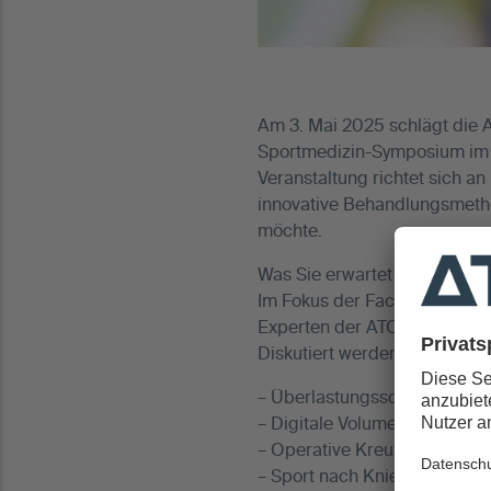
Am 3. Mai 2025 schlägt die A
Sportmedizin-Symposium im 
Veranstaltung richtet sich a
innovative Behandlungsmetho
möchte.
Was Sie erwartet
Im Fokus der Fachvorträge s
Experten der ATOS Klinik so
Diskutiert werden unter and
– Überlastungsschäden an Sc
– Digitale Volumentomographi
– Operative Kreuzbandthera
– Sport nach Knieprothese