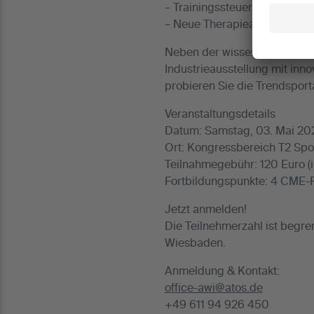
– Trainingssteuerung im Tenn
– Neue Therapieansätze wie
Neben der wissenschaftlich
Industrieausstellung mit inn
probieren Sie die Trendsporta
Veranstaltungsdetails
Datum: Samstag, 03. Mai 20
Ort: Kongressbereich T2 Spo
Teilnahmegebühr: 120 Euro (i
Fortbildungspunkte: 4 CME-Pu
Jetzt anmelden!
Die Teilnehmerzahl ist begre
Wiesbaden.
Anmeldung & Kontakt:
office-awi@atos.de
+49 611 94 926 450