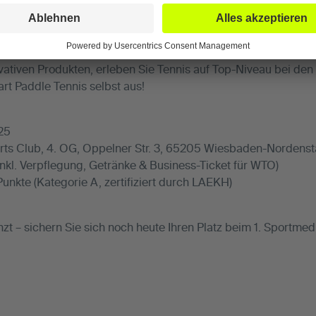
is-Leistungssport
 Eigenblut- und Stammzellbehandlungen
en Tiefe bietet das Symposium ein hochwertiges Rahmenprog
ovativen Produkten, erleben Sie Tennis auf Top-Niveau bei de
rt Paddle Tennis selbst aus!
25
rts Club, 4. OG, Oppelner Str. 3, 65205 Wiesbaden-Nordenst
nkl. Verpflegung, Getränke & Business-Ticket für WTO)
nkte (Kategorie A, zertifiziert durch LAEKH)
nzt – sichern Sie sich noch heute Ihren Platz beim 1. Sportme