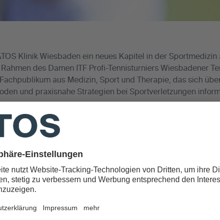
TOS Klinik Wiesbaden ein neues Kapitel in der Sportmedizin 
Rahmen des Damen ITF Profi-Tennisturniers Wiesbadener Te
n Fachpublikum aus Medizin, Sport und Therapie, das sich üb
den und praxisnahe Strategien bei Sportverletzungen infor
tehen sportmedizinische Themen aus erster Hand – von erfah
wie renommierten Spezialisten aus dem Leistungssport.
erem:
hulter, Handgelenk und Vorfuß
e (DVT) in der Diagnostik
pien