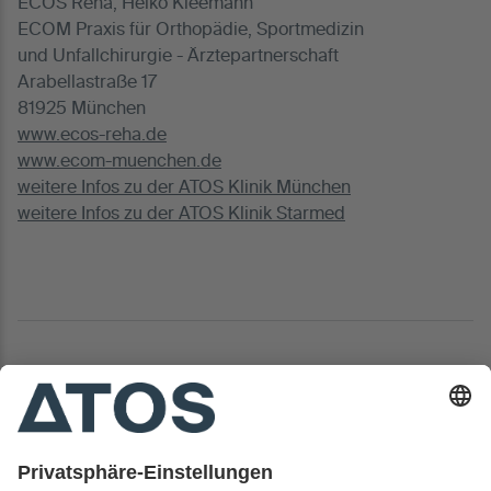
ECOS Reha, Heiko Kleemann
ECOM Praxis für Orthopädie, Sportmedizin
und Unfallchirurgie - Ärztepartnerschaft
Arabellastraße 17
81925 München
www.ecos-reha.de
www.ecom-muenchen.de
weitere Infos zu der ATOS Klinik München
weitere Infos zu der ATOS Klinik Starmed