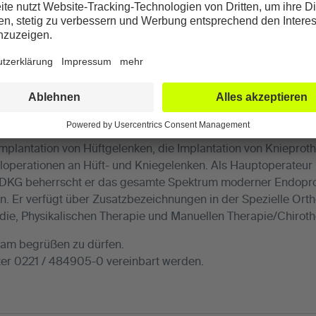
r unser Team als Chefarzt für Endoprothetik von Hüfte und Kn
r finden Sie in unserem Überblick – und weitere Information
em Profil.
Prof. Dr. med. Dieckmann
bringt über 20 Jahre orth
ne patientenorientierte, sichere und schonende Behandlung. 
Implantation von Hüftgelenken, die Implantation von Knieproth
loperationen an Hüft- und Kniegelenken. Als Hauptoperateu
er DKG beherrscht er das gesamte Spektrum moderner Endoprot
en. Er verfügt über Zusatzbezeichnungen in der Spezielle Ort
die, Physikalischen Therapie und Manuellen Therapie/Chiroth
Team begrüßen zu dürfen.
ter 0221 / 484905-0 vereinbart werden.