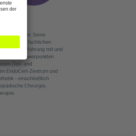
ie verstärken. Seine
en zu seiner fachlichen
opädische Erfahrung mit und
Zu seinen Schwerpunkten
esen (Teil- und
r im EndoCert-Zentrum und
hetik – einschließlich
hopädische Chirurgie,
erapie.