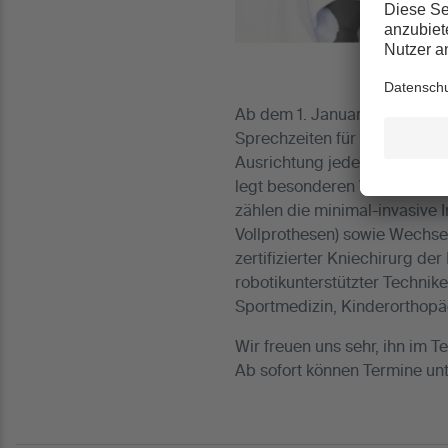
Ab dem 1. Januar 2026 wird e
Sprechzeiten für den Dezembe
Ausrichtung jederzeit in sein
legt besonderen Wert auf ei
zählen die minimal-invasive 
Vollprothesen) sowie Wechse
zertifizierter Kniechirurg d
robotikunterstützter Technik
Sportmedizin, Kinderorthopä
Wir freuen uns sehr, ihn im 
Ab sofort können Termine un