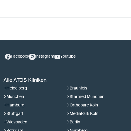
Facebook
Instagram
Youtube
Alle ATOS Kliniken
Heidelberg
Braunfels
München
Starmed München
Hamburg
Orthoparc Köln
Stuttgart
MediaPark Köln
Wiesbaden
Berlin
Potsdam
Nürnberg