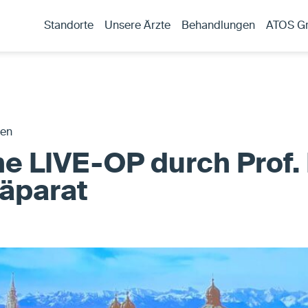
Standorte
Unsere Ärzte
Behandlungen
ATOS G
gen
he LIVE-OP durch Prof.
äparat