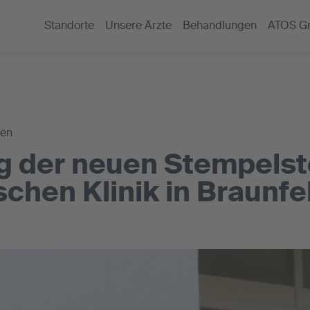
Standorte
Unsere Ärzte
Behandlungen
ATOS G
gen
 der neuen Stempelste
chen Klinik in Braunfe