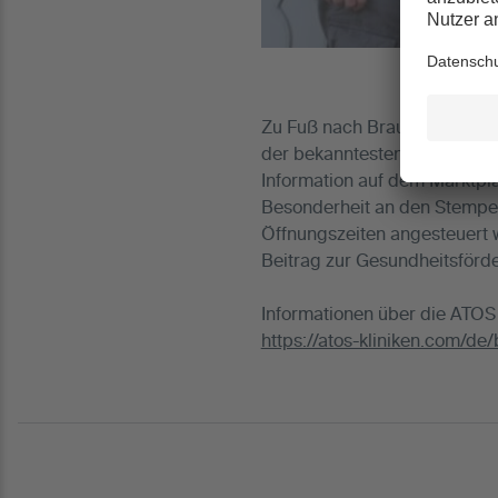
Zu Fuß nach Braunfels pilge
der bekanntesten Stempelstel
Information auf dem Marktp
Besonderheit an den Stempel
Öffnungszeiten angesteuert 
Beitrag zur Gesundheitsförde
Informationen über die ATOS 
https://atos-kliniken.com/de/