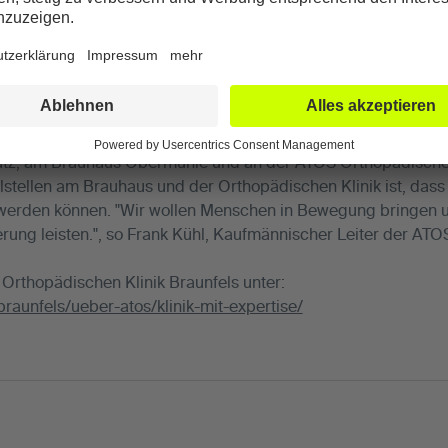
rn. Drei neue Stempelstellen wurden in Braunfels für den La
le an der katholischen Kirche St. Anna sind neue Stempelstell
latz, am Brauhaus Obermühle und an der ATOS Orthopädisch
stellen am Brauhaus und der Orthopädischen Klinik ist, das
werden können. "Wir wollen Menschen in Bewegung bringen un
rung leisten.", so Frank Kühl, Kaufmännischer Leiter der ATO
Orthopädischen Klinik Braunfels unter:
braunfels/ueber-atos/klinik-mit-expertise/