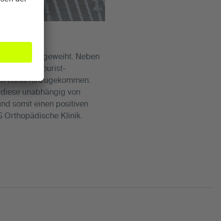
hn-Camino eingeweiht. Neben
en an der Tourist-
en Klinik hinzugekommen.
s diese unabhängig von
d somit einen positiven
S Orthopädische Klinik.