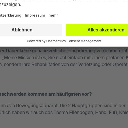
so pauschal nicht sagen. Man muss z. B. unterscheiden ob es
ng handelt. Wir arbeiten nach den wissenschaftlich höchsten
eschleunigen. „Wir behandeln nicht um zu behandeln“. Wir ver
sten Behandlungsplan zu erstellen. Auch bei operativen Th
er Dauer keine genaue zeitliche Einsortierung vornehmen. Ic
:
„Meine Mission ist es, Sie nicht einfach mit einem profane
 sondern Ihre Rehabilitation von der Verletzung oder Operation
Beschwerden kommen am häufigsten vor?
m den Bewegungsapparat. Die 2 Hauptgruppen sind in der T
atürlich haben wir auch das Thema Ellenbogen, Hand, Fuß, Kni