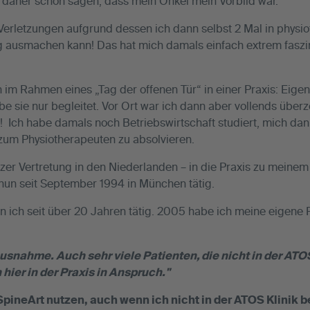
n daher schon sagen, dass mein Onkel mein Vorbild war.
 Verletzungen aufgrund dessen ich dann selbst 2 Mal in phys
g ausmachen kann! Das hat mich damals einfach extrem faszin
 im Rahmen eines „Tag der offenen Tür“ in einer Praxis: Eigen
e sie nur begleitet. Vor Ort war ich dann aber vollends über
! Ich habe damals noch Betriebswirtschaft studiert, mich da
zum Physiotherapeuten zu absolvieren.
urzer Vertretung in den Niederlanden – in die Praxis zu mein
un seit September 1994 in München tätig.
n ich seit über 20 Jahren tätig. 2005 habe ich meine eigene P
usnahme. Auch sehr viele Patienten, die nicht in der ATO
ier in der Praxis in Anspruch."
pineArt nutzen, auch wenn ich nicht in der ATOS Klinik 