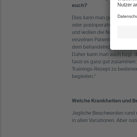
euch?
Dies kann man grundsätzlich 
oder postoperative Behandlu
und wollen die Natur nicht b
einzelnen Patienten angepas
dem behandelnden Arzt.
Daher kann man auch bzgl. d
fasst es ganz gut zusammen
Trainings-Rezept zu bedienen,
begleiten.“
Welche Krankheiten und 
Jegliche Beschwerden rund u
in allen Variationen. Aber n