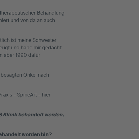
iotherapeutischer Behandlung
iert und von da an auch
tlich ist meine Schwester
zeugt und habe mir gedacht:
nn aber 1990 dafür
em besagten Onkel nach
raxis – SpineArt – hier
S Klinik behandelt werden,
behandelt worden bin?