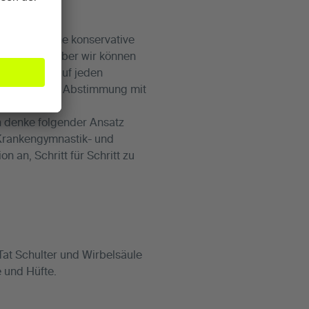
 sich um eine konservative
 Standards aber wir können
suchen ein auf jeden
emen immer in Abstimmung mit
h denke folgender Ansatz
n Krankengymnastik- und
 an, Schritt für Schritt zu
at Schulter und Wirbelsäule
e und Hüfte.