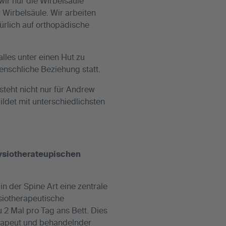
wir nur die Wirbelsäule
 Wirbelsäule. Wir arbeiten
türlich auf orthopädische
lles unter einen Hut zu
enschliche Beziehung statt.
teht nicht nur für Andrew
ildet mit unterschiedlichsten
hysiotherateupischen
in der Spine Art eine zentrale
ysiotherapeutische
2 Mal pro Tag ans Bett. Dies
erapeut und behandelnder