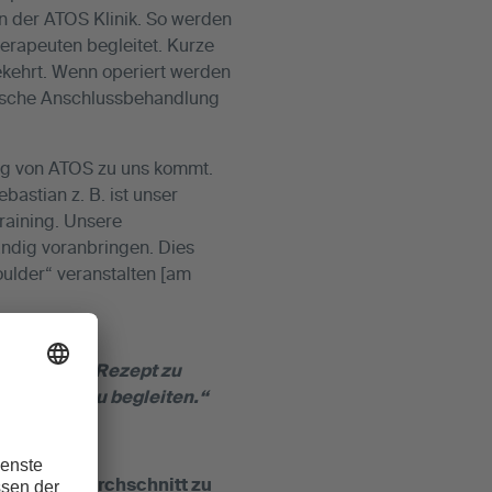
n der ATOS Klinik. So werden
erapeuten begleitet. Kurze
kehrt. Wenn operiert werden
utische Anschlussbehandlung
gig von ATOS zu uns kommt.
astian z. B. ist unser
training. Unsere
ndig voranbringen. Dies
ulder“ veranstalten [am
d Trainings-Rezept zu
ür Schritt zu begleiten.“
enten im Durchschnitt zu