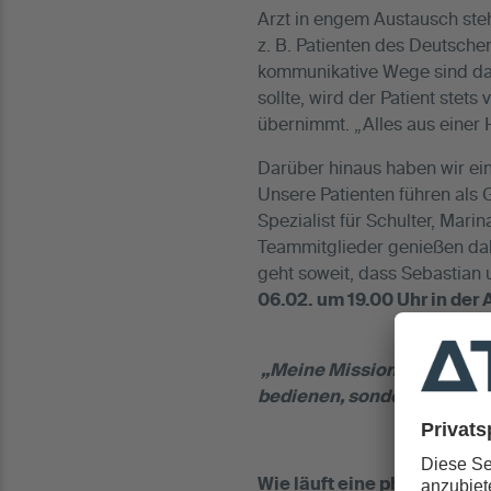
Arzt in engem Austausch steh
z. B. Patienten des Deutsche
kommunikative Wege sind dab
sollte, wird der Patient ste
übernimmt. „Alles aus einer
Darüber hinaus haben wir ei
Unsere Patienten führen als 
Spezialist für Schulter, Mari
Teammitglieder genießen da
geht soweit, dass Sebastian
06.02. um 19.00 Uhr in der
„Meine Mission ist es, Sie
bedienen, sondern Ihre Reha
Wie läuft eine physiother