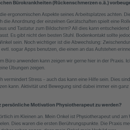
ischen Bürokrankheiten (Rückenschmerzen o.ä.) vorbeug
 die ergonomischen Aspekte seines Arbeitsplatzes achten. Die
h die Anordnung der einzelnen Gerätschaften spielt eine Roll
us und Tastatur zum Bildschirm? All dies kann entscheidend s
asst. Es gibt nicht den besten Stuhl. Bodenkontakt sollte je
Winkel sein. Noch wichtiger ist die Abwechslung: Zwischendu
, evtl. sogar Apps benutzen, die einen an das Aufstehen erinne
 Büro anwenden kann zeigen wir gerne hier in der Praxis. Ich
eine Übungen zeigen.
 vermindert Stress – auch das kann eine Hilfe sein. Dies sind
zen kann. Aktivität und Bewegung sind dabei immer ein ganz 
nz persönliche Motivation Physiotherapeut zu werden?
örtlich im Kleinen an. Mein Onkel ist Physiotherapeut und am
spielen. Dies waren die ersten Berührungspunkte. Die Praxis 