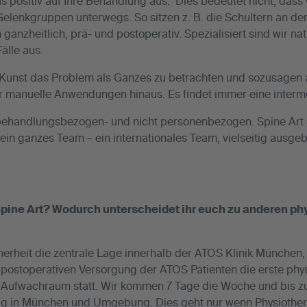
s positiv auf Ihre Behandlung aus. Dies bedeutet nicht, dass 
Gelenkgruppen unterwegs. So sitzen z. B. die Schultern an der
anzheitlich, prä- und postoperativ. Spezialisiert sind wir na
älle aus.
e Kunst das Problem als Ganzes zu betrachten und sozusagen a
r manuelle Anwendungen hinaus. Es findet immer eine interm
ehandlungsbezogen- und nicht personenbezogen. Spine Art s
ein ganzes Team – ein internationales Team, vielseitig ausgeb
Spine Art? Wodurch unterscheidet ihr euch zu anderen p
herheit die zentrale Lage innerhalb der ATOS Klinik München, 
der postoperativen Versorgung der ATOS Patienten die erste ph
 Aufwachraum statt. Wir kommen 7 Tage die Woche und bis zu 
malig in München und Umgebung. Dies geht nur wenn Physioth