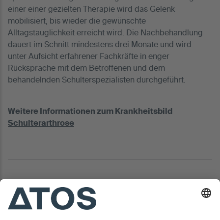
einer einer gezielten Therapie wird das Gelenk
mobilisiert, bis wieder die gewünschte
Alltagstauglichkeit erreicht wird. Die Nachbehandlung
dauert im Schnitt mindestens drei Monate und wird
unter Aufsicht erfahrener Fachkräfte in enger
Rücksprache mit dem Betroffenen und dem
behandelnden Schulterspezialisten durchgeführt.
Weitere Informationen zum Krankheitsbild
Schulterarthrose