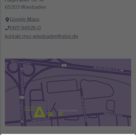
Hagenauer Str. 47
65203 Wiesbaden
Google Maps
0611 94926-0
kontakt.mvz-wiesbaden@atos.de