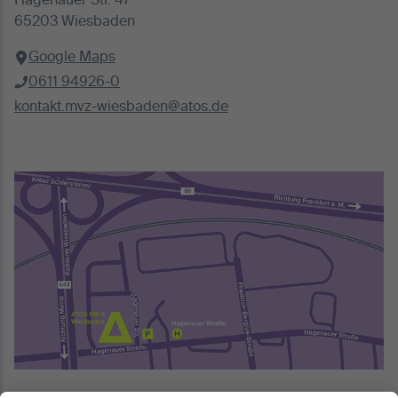
Hagenauer Str. 47
65203 Wiesbaden
Google Maps
0611 94926-0
kontakt.mvz-wiesbaden@atos.de