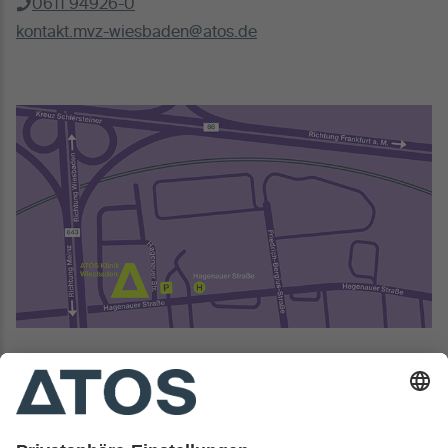
0611 94926-0
kontakt.mvz-wiesbaden@atos.de