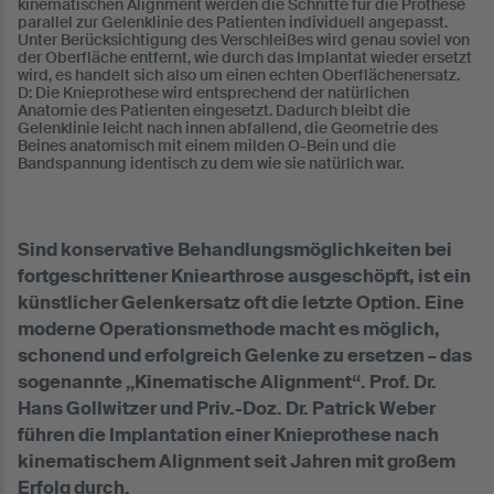
kinematischen Alignment werden die Schnitte für die Prothese
parallel zur Gelenklinie des Patienten individuell angepasst.
Unter Berücksichtigung des Verschleißes wird genau soviel von
der Oberfläche entfernt, wie durch das Implantat wieder ersetzt
wird, es handelt sich also um einen echten Oberflächenersatz.
D: Die Knieprothese wird entsprechend der natürlichen
Anatomie des Patienten eingesetzt. Dadurch bleibt die
Gelenklinie leicht nach innen abfallend, die Geometrie des
Beines anatomisch mit einem milden O-Bein und die
Bandspannung identisch zu dem wie sie natürlich war.
Sind konservative Behandlungsmöglichkeiten bei
fortgeschrittener Kniearthrose ausgeschöpft, ist ein
künstlicher Gelenkersatz oft die letzte Option. Eine
moderne Operationsmethode macht es möglich,
schonend und erfolgreich Gelenke zu ersetzen – das
sogenannte „Kinematische Alignment“. Prof. Dr.
Hans Gollwitzer und Priv.-Doz. Dr. Patrick Weber
führen die Implantation einer Knieprothese nach
kinematischem Alignment seit Jahren mit großem
Erfolg durch.