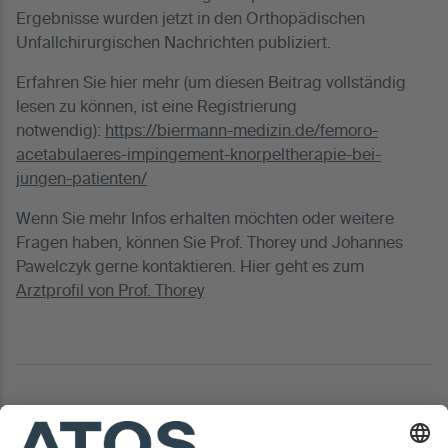
Ergebnisse wurden jetzt in den Orthopädischen
Unfallchirurgischen Nachrichten publiziert.
Erfahren Sie hier mehr (um diesen Beitrag vollständig
lesen zu können, ist eine Registrierung
notwendig):
https://biermann-medizin.de/femoro-
acetabulaeres-impingement-knorpeltherapie-bei-
jungen-patienten/
Wenn Sie mehr Infos erhalten möchten oder weitere
Fragen haben, können Sie Prof. Thorey und Johannes
Pawelczyk gerne kontaktieren. Hier geht es zum
Arztprofil von Prof. Thorey