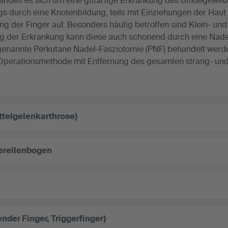
ndelt es sich um eine gutartige Erkrankung des Bindegeweb
gs durch eine Knotenbildung, teils mit Einziehungen der Haut 
er Finger auf. Besonders häufig betroffen sind Klein- und 
ng der Erkrankung kann diese auch schonend durch eine Nade
genannte Perkutane Nadel-Fasziotomie (PNF) behandelt werd
 Operationsmethode mit Entfernung des gesamten strang- und
telgelenkarthrose)
ferellenbogen
der Finger, Triggerfinger)