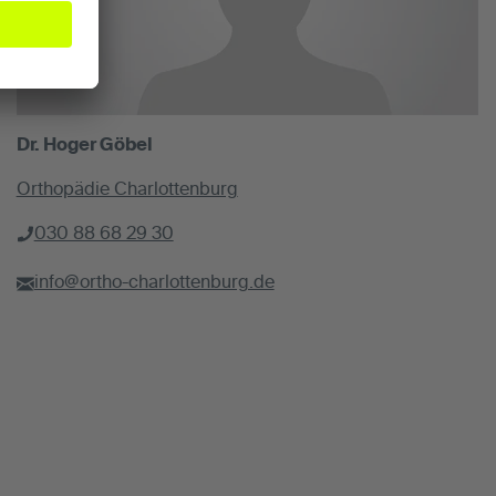
Dr. Hoger Göbel
Orthopädie Charlottenburg
030 88 68 29 30
info@ortho-charlottenburg.de