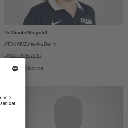
Dr. Nicole Weigeldt
ATOS MVZ meviva Berlin
030 31 86 31 10
meviva@atos.de