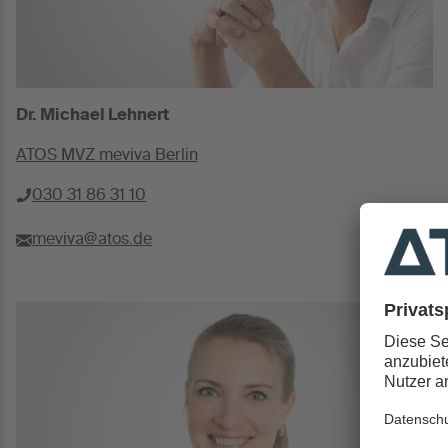
Dr. Michael Lehnert
ATOS MVZ meviva Berlin
030 31 86 31 10
meviva@atos.de