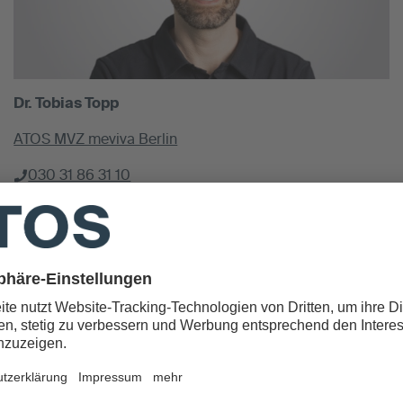
Dr. Tobias Topp
ATOS MVZ meviva Berlin
030 31 86 31 10
meviva@atos.de