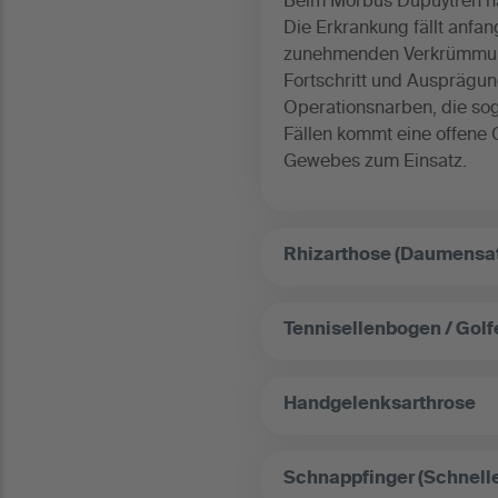
Beim Morbus Dupuytren ha
Die Erkrankung fällt anfan
zunehmenden Verkrümmung d
Fortschritt und Ausprägu
Operationsnarben, die so
Fällen kommt eine offene
Gewebes zum Einsatz.
Rhizarthose (Daumensat
Tennisellenbogen / Gol
Handgelenksarthrose
Schnappfinger (Schnellen