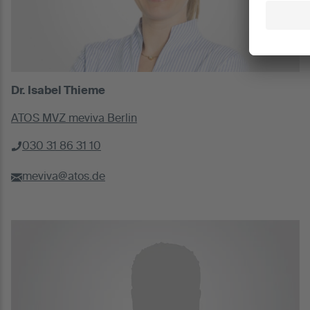
Dr. Isabel Thieme
ATOS MVZ meviva Berlin
030 31 86 31 10
meviva@atos.de