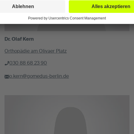
Dr. Olaf Kern
Orthopädie am Olivaer Platz
030 88 68 23 90
o.kern@gomedus-berlin.de