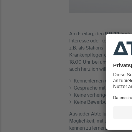
Am Freitag, den
9.9.22
finde
Interesse oder kennen Sie je
z.B. als Stations- oder Anäst
Krankenpfleger oder als Anä
18:00 Uhr bei uns vorbei und
auch herzlich willkommen.
Kennenlernen der Mitarbeit
Gespräche mit potentielle
Keine vorherige Anmeldun
Keine Bewerbungsunterla
Aus jeder Abteilung der Klin
Möglichkeit, mit unseren Ko
kennen zu lernen.