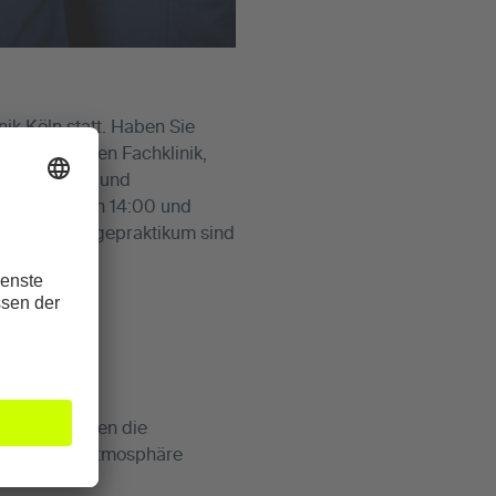
ik Köln statt. Haben Sie
rthopädischen Fachklinik,
 Gesundheits- und
.22 zwischen 14:00 und
 oder im Pflegepraktikum sind
ung. Sie haben die
d die tolle Atmosphäre