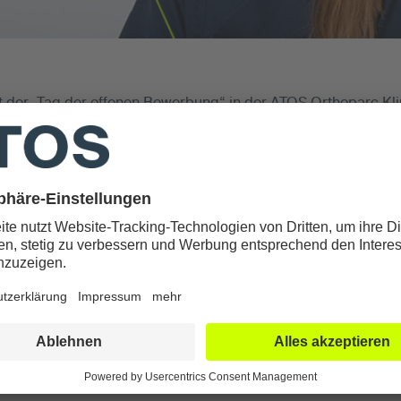
t der „Tag der offenen Bewerbung“ in der ATOS Orthoparc Klin
manden, der gern im Gesundheitsbereich in einer führenden o
hesiearzt, als Medizinische Fachangestellte in Praxis/OP, als
sthesiepflege tätig werden möchte? Dann kommen Sie am 9.9
 lassen Sie uns kennenlernen. Medizinstudenten als OP-Hilfe
er-/innen und der Klinik
n Kollegen-/innen bei Snacks und Getränken
g notwendig
gen notwendig
ik werden Ansprechpartner vor Ort sein sowie die Personalleit
llegen ins Gespräch zu kommen sowie unsere schöne Klinik un