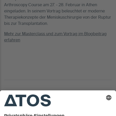
Arthroscopy Course am 27. - 28. Februar in Athen
eingeladen. In seinem Vortrag beleuchtet er moderne
Therapiekonzepte der Meniskuschirurgie von der Ruptur
bis zur Transplantation.
Mehr zur Masterclass und zum Vortrag im Blogbeitrag
erfahren