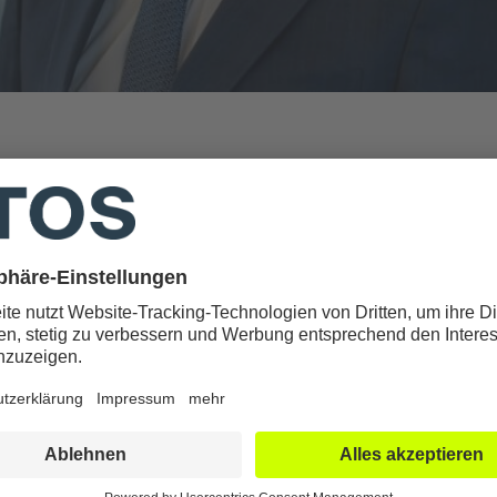
er, Spezialist für Schulter- und Ellenbogenchirurgie am Deut
auf dem diesjährigen ESSKA (European Society for Sports Tr
n Mailand zum 8. Vorsitzenden der Europäischen Schulterver
.
die Vereinigung nun für die Jahre 2024 - 2026 leiten wird, ist 
vative und operative Behandlung sämtlicher Erkrankungen des 
hwerpunkte liegen hierbei, einerseits auf der, arthroskopisc
urgie, andererseits auf komplexen Revisionseingriffen und au
vereinigung der ESSKA
 den renommiertesten und größten Gesellschaften im Bereich
sjährigen Kongress in Mailand trafen sich über 4400 Kollegi