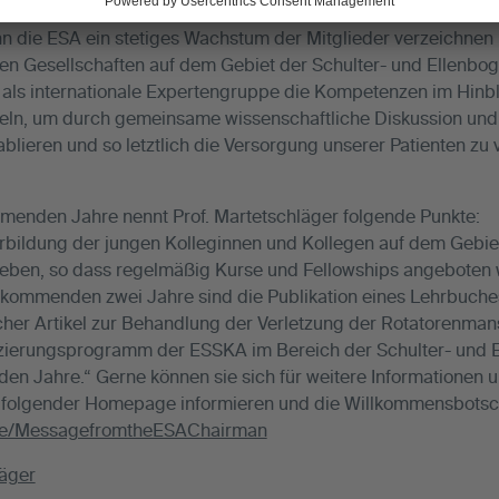
lichem Austausch und reger Diskussion der aktuellen Therapi
n die ESA ein stetiges Wachstum der Mitglieder verzeichnen 
en Gesellschaften auf dem Gebiet der Schulter- und Ellenbog
, als internationale Expertengruppe die Kompetenzen im Hinbl
eln, um durch gemeinsame wissenschaftliche Diskussion und
etablieren und so letztlich die Versorgung unserer Patienten zu
mmenden Jahre nennt Prof. Martetschläger folgende Punkte:
rbildung der jungen Kolleginnen und Kollegen auf dem Gebiet
rieben, so dass regelmäßig Kurse und Fellowships angebote
r kommenden zwei Jahre sind die Publikation eines Lehrbuches 
her Artikel zur Behandlung der Verletzung der Rotatorenman
izierungsprogramm der ESSKA im Bereich der Schulter- und E
Jahre.“ Gerne können sie sich für weitere Informationen un
 folgender Homepage informieren und die Willkommensbotsch
age/MessagefromtheESAChairman
läger