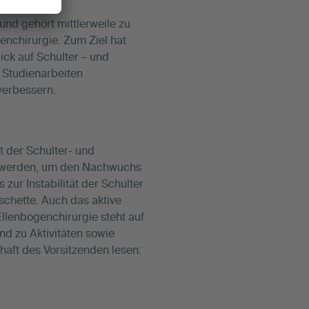
eoptionen.
und gehört mittlerweile zu
enchirurgie. Zum Ziel hat
ick auf Schulter – und
 Studienarbeiten
 verbessern.
 der Schulter- und
n werden, um den Nachwuchs
zur Instabilität der Schulter
schette. Auch das aktive
llenbogenchirurgie steht auf
d zu Aktivitäten sowie
aft des Vorsitzenden lesen: