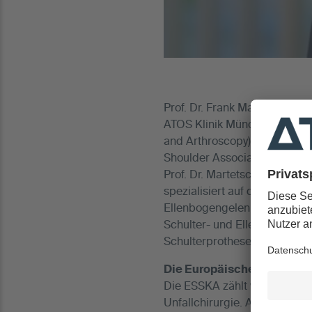
Prof. Dr. Frank Martetschläg
ATOS Klinik München, wurde 
and Arthroscopy) Kongress i
Shoulder Associates) ernannt
Prof. Dr. Martetschläger, der 
spezialisiert auf die konser
Ellenbogengelenkes. Seine Sc
Schulter- und Ellenbogenchir
Schulterprothesen.
Die Europäische Schulter
Die ESSKA zählt weltweit zu
Unfallchirurgie. Auf dem die