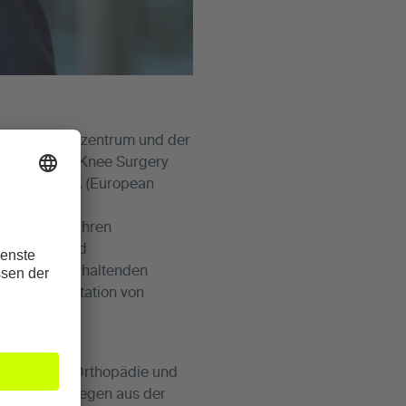
schen Schulterzentrum und der
aumatology, Knee Surgery
einigung ESA (European
seit vielen Jahren
Schulter- und
hen, gelenkerhaltenden
f der Implantation von
 der Sport-/Orthopädie und
nnen und Kollegen aus der